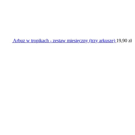
Arbuz w tropikach - zestaw miesięczny (trzy arkusze)
19,90
zł