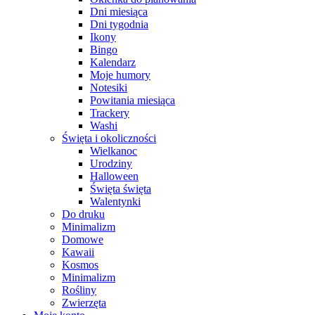
Dni miesiąca
Dni tygodnia
Ikony
Bingo
Kalendarz
Moje humory
Notesiki
Powitania miesiąca
Trackery
Washi
Święta i okoliczności
Wielkanoc
Urodziny
Halloween
Święta święta
Walentynki
Do druku
Minimalizm
Domowe
Kawaii
Kosmos
Minimalizm
Rośliny
Zwierzęta