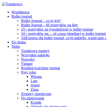
Współpraca
Bullet journal
Bullet Journal – co to jest?
Bullet Journal – 60 pomysłów na listy
25+ pomysłów na tygodniówki w bullet journal
10+ pomysłów na… oś czasu (timeline) w bullet journal
AliExpress dla bullet journal, czyli naklejki, washi tape i
Do druku
Sklep
Tosiakowe papiery
Wszystkie naklejki
Nowości
Vintage
Reading/watching journal
Pory roku
Wiosna
Lato
Jesień
Zima
Zestawy miesięczne
Do planowania
Kropki
Okienka do planowania