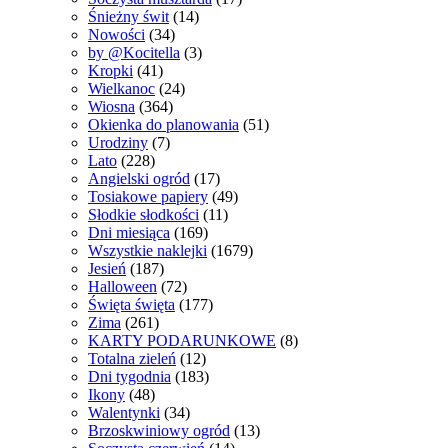
Śnieżny świt
(14)
Nowości
(34)
by @Kocitella
(3)
Kropki
(41)
Wielkanoc
(24)
Wiosna
(364)
Okienka do planowania
(51)
Urodziny
(7)
Lato
(228)
Angielski ogród
(17)
Tosiakowe papiery
(49)
Słodkie słodkości
(11)
Dni miesiąca
(169)
Wszystkie naklejki
(1679)
Jesień
(187)
Halloween
(72)
Święta święta
(177)
Zima
(261)
KARTY PODARUNKOWE
(8)
Totalna zieleń
(12)
Dni tygodnia
(183)
Ikony
(48)
Walentynki
(34)
Brzoskwiniowy ogród
(13)