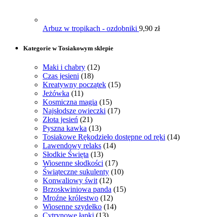
Arbuz w tropikach - ozdobniki
9,90
zł
Kategorie w Tosiakowym sklepie
Maki i chabry
(12)
Czas jesieni
(18)
Kreatywny początek
(15)
Jeżówka
(11)
Kosmiczna magia
(15)
Najsłodsze owieczki
(17)
Złota jesień
(21)
Pyszna kawka
(13)
Tosiakowe Rękodzieło dostępne od ręki
(14)
Lawendowy relaks
(14)
Słodkie Święta
(13)
Wiosenne słodkości
(17)
Świąteczne sukulenty
(10)
Konwaliowy świt
(12)
Brzoskwiniowa panda
(15)
Mroźne królestwo
(12)
Wiosenne szydełko
(14)
Cytrynowe łapki
(13)