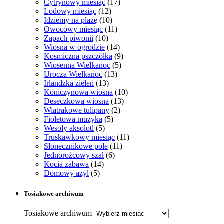
Cytrynowy miesiąc
(17)
Lodowy miesiąc
(12)
Idziemy na plażę
(10)
Owocowy miesiąc
(11)
Zapach piwonii
(10)
Wiosna w ogrodzie
(14)
Kosmiczna pszczółka
(9)
Wiosenna Wielkanoc
(5)
Urocza Wielkanoc
(13)
Irlandzka zieleń
(13)
Koniczynowa wiosna
(10)
Deseczkowa wiosna
(13)
Wiatrakowe tulipany
(2)
Fioletowa muzyka
(5)
Wesoły aksolotl
(5)
Truskawkowy miesiąc
(11)
Słonecznikowe pole
(11)
Jednorożcowy szał
(6)
Kocia zabawa
(14)
Domowy azyl
(5)
Tosiakowe archiwum
Tosiakowe archiwum