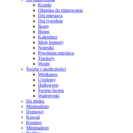
Kropki
Okienka do planowania
Dni miesiąca
Dni tygodnia
Ikony
Bingo
Kalendarz
Moje humory
Notesiki
Powitania miesiąca
Trackery
Washi
Święta i okoliczności
Wielkanoc
Urodziny
Halloween
Święta święta
Walentynki
Do druku
Minimalizm
Domowe
Kawaii
Kosmos
Minimalizm