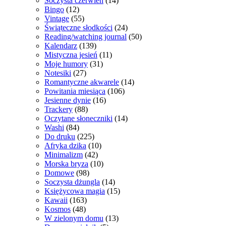
Soczysta czerwień
(14)
Bingo
(12)
Vintage
(55)
Świąteczne słodkości
(24)
Reading/watching journal
(50)
Kalendarz
(139)
Mistyczna jesień
(11)
Moje humory
(31)
Notesiki
(27)
Romantyczne akwarele
(14)
Powitania miesiąca
(106)
Jesienne dynie
(16)
Trackery
(88)
Oczytane słoneczniki
(14)
Washi
(84)
Do druku
(225)
Afryka dzika
(10)
Minimalizm
(42)
Morska bryza
(10)
Domowe
(98)
Soczysta dżungla
(14)
Księżycowa magia
(15)
Kawaii
(163)
Kosmos
(48)
W zielonym domu
(13)