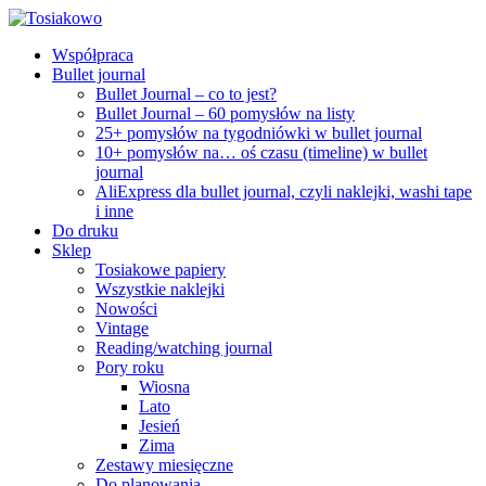
Współpraca
Bullet journal
Bullet Journal – co to jest?
Bullet Journal – 60 pomysłów na listy
25+ pomysłów na tygodniówki w bullet journal
10+ pomysłów na… oś czasu (timeline) w bullet
journal
AliExpress dla bullet journal, czyli naklejki, washi tape
i inne
Do druku
Sklep
Tosiakowe papiery
Wszystkie naklejki
Nowości
Vintage
Reading/watching journal
Pory roku
Wiosna
Lato
Jesień
Zima
Zestawy miesięczne
Do planowania