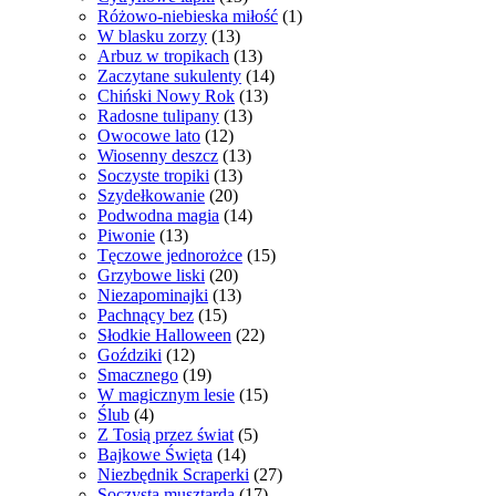
Różowo-niebieska miłość
(1)
W blasku zorzy
(13)
Arbuz w tropikach
(13)
Zaczytane sukulenty
(14)
Chiński Nowy Rok
(13)
Radosne tulipany
(13)
Owocowe lato
(12)
Wiosenny deszcz
(13)
Soczyste tropiki
(13)
Szydełkowanie
(20)
Podwodna magia
(14)
Piwonie
(13)
Tęczowe jednorożce
(15)
Grzybowe liski
(20)
Niezapominajki
(13)
Pachnący bez
(15)
Słodkie Halloween
(22)
Goździki
(12)
Smacznego
(19)
W magicznym lesie
(15)
Ślub
(4)
Z Tosią przez świat
(5)
Bajkowe Święta
(14)
Niezbędnik Scraperki
(27)
Soczysta musztarda
(17)