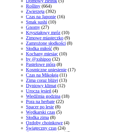
Domowy zielnik
(5)
Rośliny
(664)
Zwierzęta
(392)
Czas na Japonię
(16)
Smak sushi
(10)
Gnomy
(27)
Kryształowy mróz
(10)
Zimowe miasteczko
(9)
Zamrożone słodkości
(8)
Słodka miłość
(9)
Kochany miesiąc
(10)
by @xshipoo
(32)
Pastelowe pióra
(8)
Kosmiczne uniesienie
(17)
Czas na Mikołaja
(11)
Zima coraz bliżej
(13)
Dyniowy klimat
(12)
Urocza jesień
(4)
Wiedźmia godzina
(18)
Pora na herbatę
(22)
Spacer po lesie
(8)
Wędkarski czas
(5)
Słodka zima
(8)
Ozdoby choinkowe
(4)
Świąteczny czas
(24)