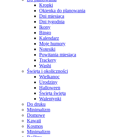
Kropki
Okienka do planowania
Dni miesiąca
Dni tygodnia
Ikony
Bingo
Kalendarz
Moje humory
Notesiki
Powitania miesiąca
Trackery
Washi
Święta i okoliczności
Wielkanoc
Urodziny
Halloween
Święta święta
Walentynki
Do druku
Minimalizm
Domowe
Kawaii
Kosmos
Minimalizm