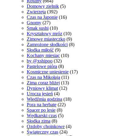
Rośliny
(664)
Domowy zielnik
(5)
Zwierzęta
(392)
Czas na Japonię
(16)
Gnomy
(27)
Smak sushi
(10)
Kryształowy mróz
(10)
Zimowe miasteczko
(9)
Zamrożone słodkości
(8)
Słodka miłość
(9)
Kochany miesiąc
(10)
by @xshipoo
(32)
Pastelowe pióra
(8)
Kosmiczne uniesienie
(17)
Czas na Mikołaja
(11)
Zima coraz bliżej
(13)
Dyniowy klimat
(12)
Urocza jesień
(4)
Wiedźmia godzina
(18)
Pora na herbatę
(22)
Spacer po lesie
(8)
Wędkarski czas
(5)
Słodka zima
(8)
Ozdoby choinkowe
(4)
Świąteczny czas
(24)