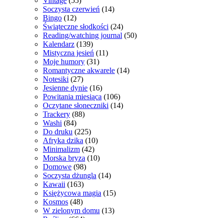
Vintage
(55)
Soczysta czerwień
(14)
Bingo
(12)
Świąteczne słodkości
(24)
Reading/watching journal
(50)
Kalendarz
(139)
Mistyczna jesień
(11)
Moje humory
(31)
Romantyczne akwarele
(14)
Notesiki
(27)
Jesienne dynie
(16)
Powitania miesiąca
(106)
Oczytane słoneczniki
(14)
Trackery
(88)
Washi
(84)
Do druku
(225)
Afryka dzika
(10)
Minimalizm
(42)
Morska bryza
(10)
Domowe
(98)
Soczysta dżungla
(14)
Kawaii
(163)
Księżycowa magia
(15)
Kosmos
(48)
W zielonym domu
(13)