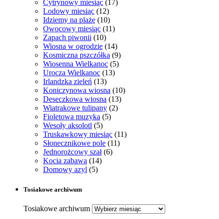
Cytrynowy miesiąc
(17)
Lodowy miesiąc
(12)
Idziemy na plażę
(10)
Owocowy miesiąc
(11)
Zapach piwonii
(10)
Wiosna w ogrodzie
(14)
Kosmiczna pszczółka
(9)
Wiosenna Wielkanoc
(5)
Urocza Wielkanoc
(13)
Irlandzka zieleń
(13)
Koniczynowa wiosna
(10)
Deseczkowa wiosna
(13)
Wiatrakowe tulipany
(2)
Fioletowa muzyka
(5)
Wesoły aksolotl
(5)
Truskawkowy miesiąc
(11)
Słonecznikowe pole
(11)
Jednorożcowy szał
(6)
Kocia zabawa
(14)
Domowy azyl
(5)
Tosiakowe archiwum
Tosiakowe archiwum