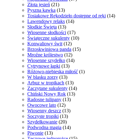
Złota jesień
(21)
Pyszna kawka
(13)
Tosiakowe Rękodzieło dostępne od ręki
(14)
Lawendowy relaks
(14)
Słodkie Święta
(13)
Wiosenne słodkości
(17)
Świąteczne sukulenty
(10)
Konwaliowy świt
(12)
Brzoskwiniowa panda
(15)
Mroźne królestwo
(12)
Wiosenne szydełko
(14)
Cytrynowe łapki
(13)
Różowo-niebieska miłość
(1)
W blasku zorzy
(13)
Arbuz w tropikach
(13)
Zaczytane sukulenty
(14)
Chiński Nowy Rok
(13)
Radosne tulipany
(13)
Owocowe lato
(12)
Wiosenny deszcz
(13)
Soczyste tropiki
(13)
Szydełkowanie
(20)
Podwodna magia
(14)
Piwonie
(13)
Tęczowe jednorożce
(15)