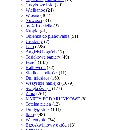
Grzybowe liski
(20)
Wielkanoc
(24)
Wiosna
(364)
Nowości
(34)
by @Kocitella
(3)
Kropki
(41)
Okienka do planowania
(51)
Urodziny
(7)
Lato
(228)
Angielski ogród
(17)
Tosiakowe papiery
(49)
Jesień
(187)
Halloween
(72)
Słodkie słodkości
(11)
Dni miesiąca
(169)
Wszystkie naklejki
(1679)
Święta święta
(177)
Zima
(261)
KARTY PODARUNKOWE
(8)
Totalna zieleń
(12)
Dni tygodnia
(183)
Ikony
(48)
Walentynki
(34)
Brzoskwiniowy ogród
(13)