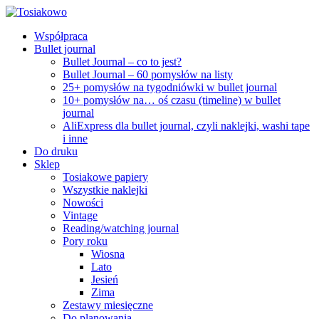
Współpraca
Bullet journal
Bullet Journal – co to jest?
Bullet Journal – 60 pomysłów na listy
25+ pomysłów na tygodniówki w bullet journal
10+ pomysłów na… oś czasu (timeline) w bullet
journal
AliExpress dla bullet journal, czyli naklejki, washi tape
i inne
Do druku
Sklep
Tosiakowe papiery
Wszystkie naklejki
Nowości
Vintage
Reading/watching journal
Pory roku
Wiosna
Lato
Jesień
Zima
Zestawy miesięczne
Do planowania