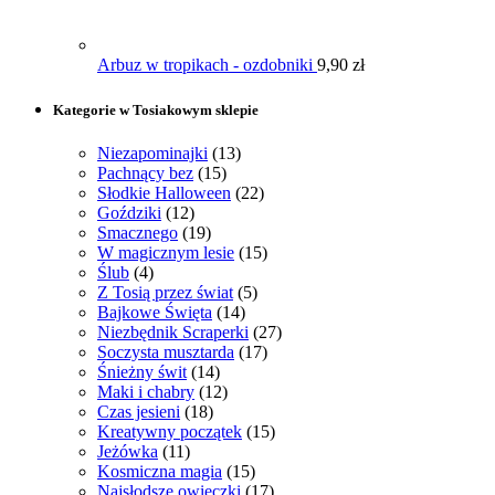
Arbuz w tropikach - ozdobniki
9,90
zł
Kategorie w Tosiakowym sklepie
Niezapominajki
(13)
Pachnący bez
(15)
Słodkie Halloween
(22)
Goździki
(12)
Smacznego
(19)
W magicznym lesie
(15)
Ślub
(4)
Z Tosią przez świat
(5)
Bajkowe Święta
(14)
Niezbędnik Scraperki
(27)
Soczysta musztarda
(17)
Śnieżny świt
(14)
Maki i chabry
(12)
Czas jesieni
(18)
Kreatywny początek
(15)
Jeżówka
(11)
Kosmiczna magia
(15)
Najsłodsze owieczki
(17)