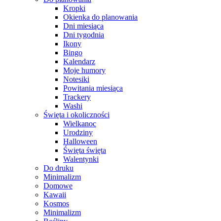
Kropki
Okienka do planowania
Dni miesiąca
Dni tygodnia
Ikony
Bingo
Kalendarz
Moje humory
Notesiki
Powitania miesiąca
Trackery
Washi
Święta i okoliczności
Wielkanoc
Urodziny
Halloween
Święta święta
Walentynki
Do druku
Minimalizm
Domowe
Kawaii
Kosmos
Minimalizm