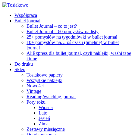
Współpraca
Bullet journal
Bullet Journal – co to jest?
Bullet Journal – 60 pomysłów na listy
25+ pomysłów na tygodniówki w bullet journal
10+ pomysłów na… oś czasu (timeline) w bullet
journal
AliExpress dla bullet journal, czyli naklejki, washi tape
i inne
Do druku
Sklep
Tosiakowe papiery
Wszystkie naklejki
Nowości
Vintage
Reading/watching journal
Pory roku
Wiosna
Lato
Jesień
Zima
Zestawy miesięczne
Do planowania