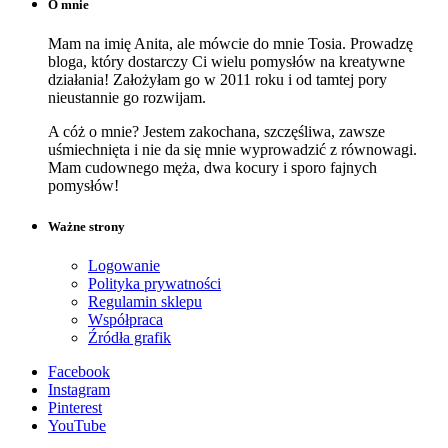
O mnie
Mam na imię Anita, ale mówcie do mnie Tosia. Prowadzę
bloga, który dostarczy Ci wielu pomysłów na kreatywne
działania! Założyłam go w 2011 roku i od tamtej pory
nieustannie go rozwijam.
A cóż o mnie? Jestem zakochana, szczęśliwa, zawsze
uśmiechnięta i nie da się mnie wyprowadzić z równowagi.
Mam cudownego męża, dwa kocury i sporo fajnych
pomysłów!
Ważne strony
Logowanie
Polityka prywatności
Regulamin sklepu
Współpraca
Źródła grafik
Facebook
Instagram
Pinterest
YouTube