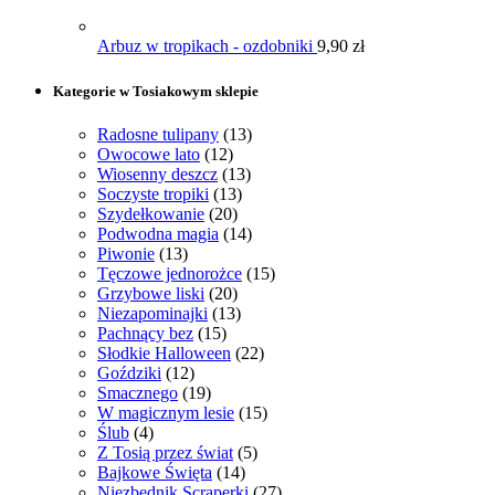
Arbuz w tropikach - ozdobniki
9,90
zł
Kategorie w Tosiakowym sklepie
Radosne tulipany
(13)
Owocowe lato
(12)
Wiosenny deszcz
(13)
Soczyste tropiki
(13)
Szydełkowanie
(20)
Podwodna magia
(14)
Piwonie
(13)
Tęczowe jednorożce
(15)
Grzybowe liski
(20)
Niezapominajki
(13)
Pachnący bez
(15)
Słodkie Halloween
(22)
Goździki
(12)
Smacznego
(19)
W magicznym lesie
(15)
Ślub
(4)
Z Tosią przez świat
(5)
Bajkowe Święta
(14)
Niezbędnik Scraperki
(27)