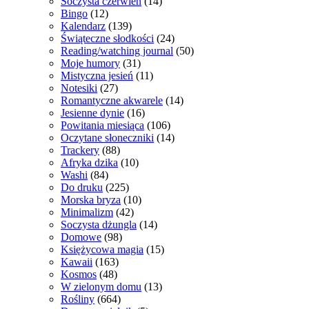
Soczysta czerwień
(14)
Bingo
(12)
Kalendarz
(139)
Świąteczne słodkości
(24)
Reading/watching journal
(50)
Moje humory
(31)
Mistyczna jesień
(11)
Notesiki
(27)
Romantyczne akwarele
(14)
Jesienne dynie
(16)
Powitania miesiąca
(106)
Oczytane słoneczniki
(14)
Trackery
(88)
Afryka dzika
(10)
Washi
(84)
Do druku
(225)
Morska bryza
(10)
Minimalizm
(42)
Soczysta dżungla
(14)
Domowe
(98)
Księżycowa magia
(15)
Kawaii
(163)
Kosmos
(48)
W zielonym domu
(13)
Rośliny
(664)