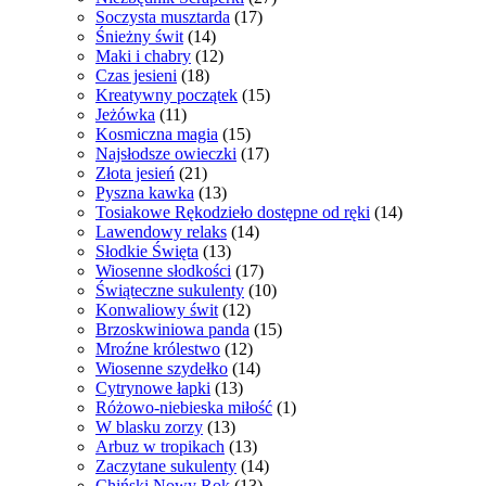
Soczysta musztarda
(17)
Śnieżny świt
(14)
Maki i chabry
(12)
Czas jesieni
(18)
Kreatywny początek
(15)
Jeżówka
(11)
Kosmiczna magia
(15)
Najsłodsze owieczki
(17)
Złota jesień
(21)
Pyszna kawka
(13)
Tosiakowe Rękodzieło dostępne od ręki
(14)
Lawendowy relaks
(14)
Słodkie Święta
(13)
Wiosenne słodkości
(17)
Świąteczne sukulenty
(10)
Konwaliowy świt
(12)
Brzoskwiniowa panda
(15)
Mroźne królestwo
(12)
Wiosenne szydełko
(14)
Cytrynowe łapki
(13)
Różowo-niebieska miłość
(1)
W blasku zorzy
(13)
Arbuz w tropikach
(13)
Zaczytane sukulenty
(14)
Chiński Nowy Rok
(13)