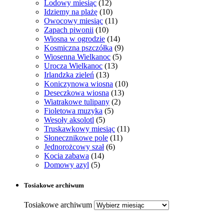
Lodowy miesiąc
(12)
Idziemy na plażę
(10)
Owocowy miesiąc
(11)
Zapach piwonii
(10)
Wiosna w ogrodzie
(14)
Kosmiczna pszczółka
(9)
Wiosenna Wielkanoc
(5)
Urocza Wielkanoc
(13)
Irlandzka zieleń
(13)
Koniczynowa wiosna
(10)
Deseczkowa wiosna
(13)
Wiatrakowe tulipany
(2)
Fioletowa muzyka
(5)
Wesoły aksolotl
(5)
Truskawkowy miesiąc
(11)
Słonecznikowe pole
(11)
Jednorożcowy szał
(6)
Kocia zabawa
(14)
Domowy azyl
(5)
Tosiakowe archiwum
Tosiakowe archiwum