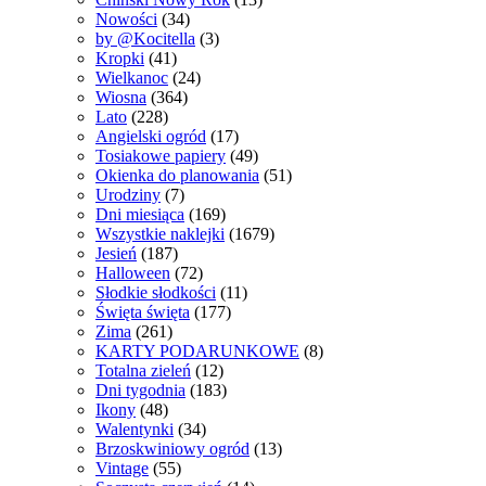
Nowości
(34)
by @Kocitella
(3)
Kropki
(41)
Wielkanoc
(24)
Wiosna
(364)
Lato
(228)
Angielski ogród
(17)
Tosiakowe papiery
(49)
Okienka do planowania
(51)
Urodziny
(7)
Dni miesiąca
(169)
Wszystkie naklejki
(1679)
Jesień
(187)
Halloween
(72)
Słodkie słodkości
(11)
Święta święta
(177)
Zima
(261)
KARTY PODARUNKOWE
(8)
Totalna zieleń
(12)
Dni tygodnia
(183)
Ikony
(48)
Walentynki
(34)
Brzoskwiniowy ogród
(13)
Vintage
(55)