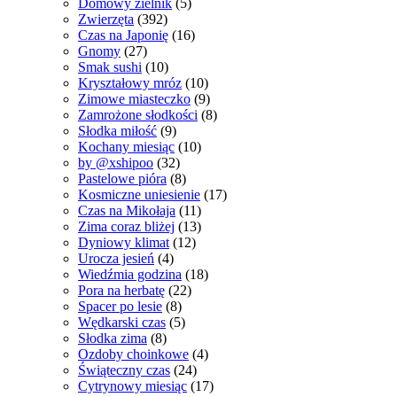
Domowy zielnik
(5)
Zwierzęta
(392)
Czas na Japonię
(16)
Gnomy
(27)
Smak sushi
(10)
Kryształowy mróz
(10)
Zimowe miasteczko
(9)
Zamrożone słodkości
(8)
Słodka miłość
(9)
Kochany miesiąc
(10)
by @xshipoo
(32)
Pastelowe pióra
(8)
Kosmiczne uniesienie
(17)
Czas na Mikołaja
(11)
Zima coraz bliżej
(13)
Dyniowy klimat
(12)
Urocza jesień
(4)
Wiedźmia godzina
(18)
Pora na herbatę
(22)
Spacer po lesie
(8)
Wędkarski czas
(5)
Słodka zima
(8)
Ozdoby choinkowe
(4)
Świąteczny czas
(24)
Cytrynowy miesiąc
(17)