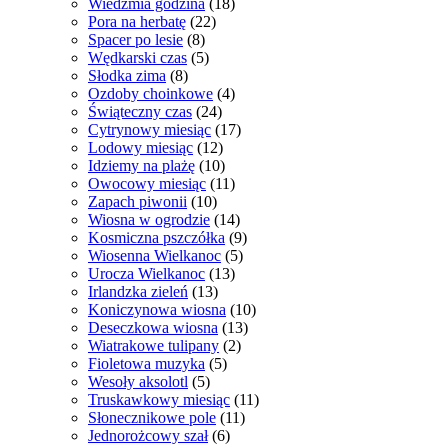
Wiedźmia godzina
(18)
Pora na herbatę
(22)
Spacer po lesie
(8)
Wędkarski czas
(5)
Słodka zima
(8)
Ozdoby choinkowe
(4)
Świąteczny czas
(24)
Cytrynowy miesiąc
(17)
Lodowy miesiąc
(12)
Idziemy na plażę
(10)
Owocowy miesiąc
(11)
Zapach piwonii
(10)
Wiosna w ogrodzie
(14)
Kosmiczna pszczółka
(9)
Wiosenna Wielkanoc
(5)
Urocza Wielkanoc
(13)
Irlandzka zieleń
(13)
Koniczynowa wiosna
(10)
Deseczkowa wiosna
(13)
Wiatrakowe tulipany
(2)
Fioletowa muzyka
(5)
Wesoły aksolotl
(5)
Truskawkowy miesiąc
(11)
Słonecznikowe pole
(11)
Jednorożcowy szał
(6)