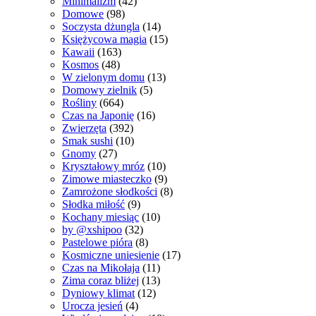
Minimalizm
(42)
Domowe
(98)
Soczysta dżungla
(14)
Księżycowa magia
(15)
Kawaii
(163)
Kosmos
(48)
W zielonym domu
(13)
Domowy zielnik
(5)
Rośliny
(664)
Czas na Japonię
(16)
Zwierzęta
(392)
Smak sushi
(10)
Gnomy
(27)
Kryształowy mróz
(10)
Zimowe miasteczko
(9)
Zamrożone słodkości
(8)
Słodka miłość
(9)
Kochany miesiąc
(10)
by @xshipoo
(32)
Pastelowe pióra
(8)
Kosmiczne uniesienie
(17)
Czas na Mikołaja
(11)
Zima coraz bliżej
(13)
Dyniowy klimat
(12)
Urocza jesień
(4)