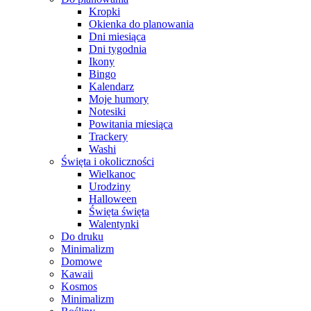
Kropki
Okienka do planowania
Dni miesiąca
Dni tygodnia
Ikony
Bingo
Kalendarz
Moje humory
Notesiki
Powitania miesiąca
Trackery
Washi
Święta i okoliczności
Wielkanoc
Urodziny
Halloween
Święta święta
Walentynki
Do druku
Minimalizm
Domowe
Kawaii
Kosmos
Minimalizm