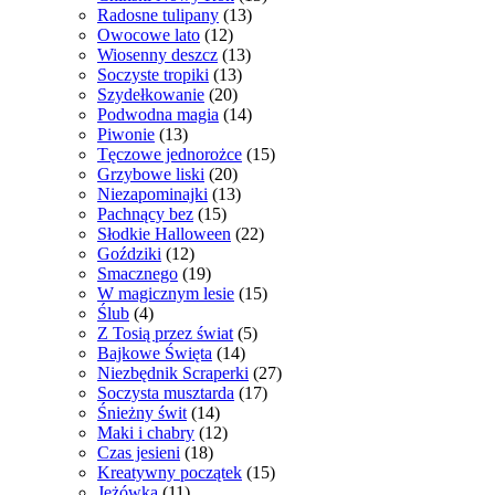
Radosne tulipany
(13)
Owocowe lato
(12)
Wiosenny deszcz
(13)
Soczyste tropiki
(13)
Szydełkowanie
(20)
Podwodna magia
(14)
Piwonie
(13)
Tęczowe jednorożce
(15)
Grzybowe liski
(20)
Niezapominajki
(13)
Pachnący bez
(15)
Słodkie Halloween
(22)
Goździki
(12)
Smacznego
(19)
W magicznym lesie
(15)
Ślub
(4)
Z Tosią przez świat
(5)
Bajkowe Święta
(14)
Niezbędnik Scraperki
(27)
Soczysta musztarda
(17)
Śnieżny świt
(14)
Maki i chabry
(12)
Czas jesieni
(18)
Kreatywny początek
(15)
Jeżówka
(11)