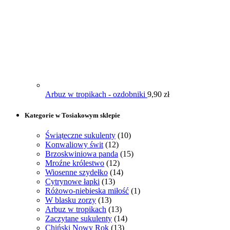
Arbuz w tropikach - ozdobniki
9,90
zł
Kategorie w Tosiakowym sklepie
Świąteczne sukulenty
(10)
Konwaliowy świt
(12)
Brzoskwiniowa panda
(15)
Mroźne królestwo
(12)
Wiosenne szydełko
(14)
Cytrynowe łapki
(13)
Różowo-niebieska miłość
(1)
W blasku zorzy
(13)
Arbuz w tropikach
(13)
Zaczytane sukulenty
(14)
Chiński Nowy Rok
(13)