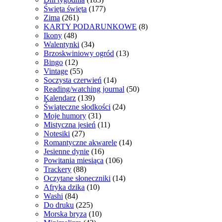
Święta święta
(177)
Zima
(261)
KARTY PODARUNKOWE
(8)
Ikony
(48)
Walentynki
(34)
Brzoskwiniowy ogród
(13)
Bingo
(12)
Vintage
(55)
Soczysta czerwień
(14)
Reading/watching journal
(50)
Kalendarz
(139)
Świąteczne słodkości
(24)
Moje humory
(31)
Mistyczna jesień
(11)
Notesiki
(27)
Romantyczne akwarele
(14)
Jesienne dynie
(16)
Powitania miesiąca
(106)
Trackery
(88)
Oczytane słoneczniki
(14)
Afryka dzika
(10)
Washi
(84)
Do druku
(225)
Morska bryza
(10)