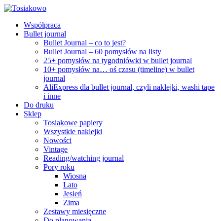
Współpraca
Bullet journal
Bullet Journal – co to jest?
Bullet Journal – 60 pomysłów na listy
25+ pomysłów na tygodniówki w bullet journal
10+ pomysłów na… oś czasu (timeline) w bullet
journal
AliExpress dla bullet journal, czyli naklejki, washi tape
i inne
Do druku
Sklep
Tosiakowe papiery
Wszystkie naklejki
Nowości
Vintage
Reading/watching journal
Pory roku
Wiosna
Lato
Jesień
Zima
Zestawy miesięczne
Do planowania