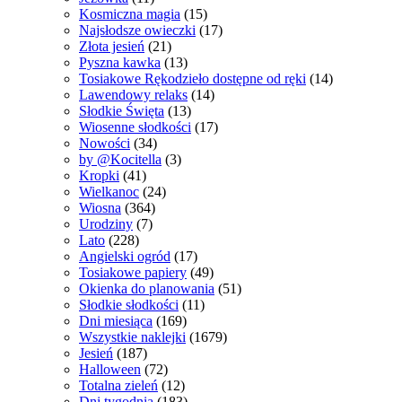
Kosmiczna magia
(15)
Najsłodsze owieczki
(17)
Złota jesień
(21)
Pyszna kawka
(13)
Tosiakowe Rękodzieło dostępne od ręki
(14)
Lawendowy relaks
(14)
Słodkie Święta
(13)
Wiosenne słodkości
(17)
Nowości
(34)
by @Kocitella
(3)
Kropki
(41)
Wielkanoc
(24)
Wiosna
(364)
Urodziny
(7)
Lato
(228)
Angielski ogród
(17)
Tosiakowe papiery
(49)
Okienka do planowania
(51)
Słodkie słodkości
(11)
Dni miesiąca
(169)
Wszystkie naklejki
(1679)
Jesień
(187)
Halloween
(72)
Totalna zieleń
(12)
Dni tygodnia
(183)