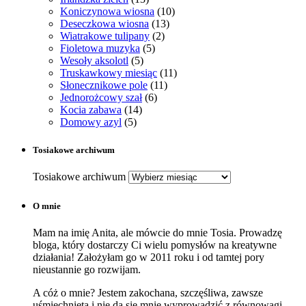
Koniczynowa wiosna
(10)
Deseczkowa wiosna
(13)
Wiatrakowe tulipany
(2)
Fioletowa muzyka
(5)
Wesoły aksolotl
(5)
Truskawkowy miesiąc
(11)
Słonecznikowe pole
(11)
Jednorożcowy szał
(6)
Kocia zabawa
(14)
Domowy azyl
(5)
Tosiakowe archiwum
Tosiakowe archiwum
O mnie
Mam na imię Anita, ale mówcie do mnie Tosia. Prowadzę
bloga, który dostarczy Ci wielu pomysłów na kreatywne
działania! Założyłam go w 2011 roku i od tamtej pory
nieustannie go rozwijam.
A cóż o mnie? Jestem zakochana, szczęśliwa, zawsze
uśmiechnięta i nie da się mnie wyprowadzić z równowagi.