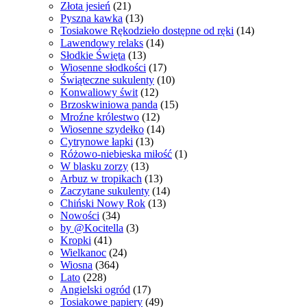
Złota jesień
(21)
Pyszna kawka
(13)
Tosiakowe Rękodzieło dostępne od ręki
(14)
Lawendowy relaks
(14)
Słodkie Święta
(13)
Wiosenne słodkości
(17)
Świąteczne sukulenty
(10)
Konwaliowy świt
(12)
Brzoskwiniowa panda
(15)
Mroźne królestwo
(12)
Wiosenne szydełko
(14)
Cytrynowe łapki
(13)
Różowo-niebieska miłość
(1)
W blasku zorzy
(13)
Arbuz w tropikach
(13)
Zaczytane sukulenty
(14)
Chiński Nowy Rok
(13)
Nowości
(34)
by @Kocitella
(3)
Kropki
(41)
Wielkanoc
(24)
Wiosna
(364)
Lato
(228)
Angielski ogród
(17)
Tosiakowe papiery
(49)