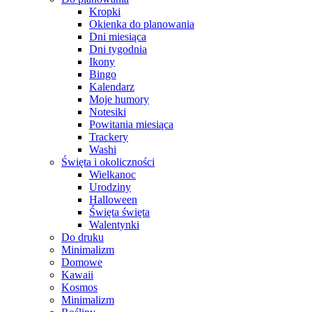
Kropki
Okienka do planowania
Dni miesiąca
Dni tygodnia
Ikony
Bingo
Kalendarz
Moje humory
Notesiki
Powitania miesiąca
Trackery
Washi
Święta i okoliczności
Wielkanoc
Urodziny
Halloween
Święta święta
Walentynki
Do druku
Minimalizm
Domowe
Kawaii
Kosmos
Minimalizm