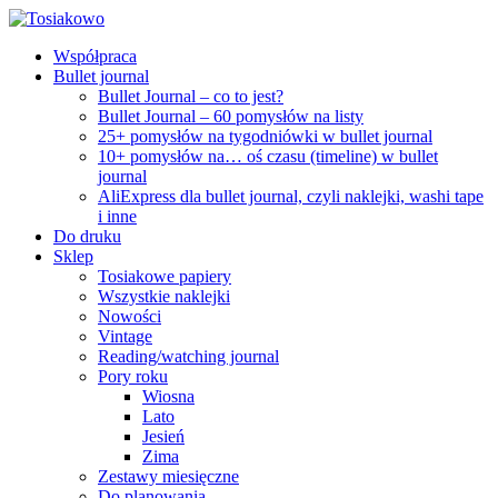
Współpraca
Bullet journal
Bullet Journal – co to jest?
Bullet Journal – 60 pomysłów na listy
25+ pomysłów na tygodniówki w bullet journal
10+ pomysłów na… oś czasu (timeline) w bullet
journal
AliExpress dla bullet journal, czyli naklejki, washi tape
i inne
Do druku
Sklep
Tosiakowe papiery
Wszystkie naklejki
Nowości
Vintage
Reading/watching journal
Pory roku
Wiosna
Lato
Jesień
Zima
Zestawy miesięczne
Do planowania