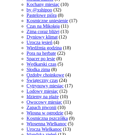
Kochany miesiąc
(10)
by @xshipoo
(32)
Pastelowe pióra
(8)
Kosmiczne uniesienie
(17)
Czas na Mikołaja
(11)
Zima coraz bliżej
(13)
Dyniowy klimat
(12)
Urocza jesień
(4)
Wiedźmia godzina
(18)
Pora na herbatę
(22)
Spacer po lesie
(8)
Wędkarski czas
(5)
Słodka zima
(8)
Ozdoby choinkowe
(4)
Świąteczny czas
(24)
Cytrynowy miesiąc
(17)
Lodowy miesiąc
(12)
Idziemy na plażę
(10)
Owocowy miesiąc
(11)
Zapach piwonii
(10)
Wiosna w ogrodzie
(14)
Kosmiczna pszczółka
(9)
Wiosenna Wielkanoc
(5)
Urocza Wielkanoc
(13)
Irlandzka zieleń
(13)