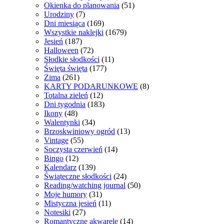
Okienka do planowania
(51)
Urodziny
(7)
Dni miesiąca
(169)
Wszystkie naklejki
(1679)
Jesień
(187)
Halloween
(72)
Słodkie słodkości
(11)
Święta święta
(177)
Zima
(261)
KARTY PODARUNKOWE
(8)
Totalna zieleń
(12)
Dni tygodnia
(183)
Ikony
(48)
Walentynki
(34)
Brzoskwiniowy ogród
(13)
Vintage
(55)
Soczysta czerwień
(14)
Bingo
(12)
Kalendarz
(139)
Świąteczne słodkości
(24)
Reading/watching journal
(50)
Moje humory
(31)
Mistyczna jesień
(11)
Notesiki
(27)
Romantyczne akwarele
(14)