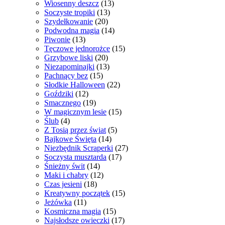
Wiosenny deszcz
(13)
Soczyste tropiki
(13)
Szydełkowanie
(20)
Podwodna magia
(14)
Piwonie
(13)
Tęczowe jednorożce
(15)
Grzybowe liski
(20)
Niezapominajki
(13)
Pachnący bez
(15)
Słodkie Halloween
(22)
Goździki
(12)
Smacznego
(19)
W magicznym lesie
(15)
Ślub
(4)
Z Tosią przez świat
(5)
Bajkowe Święta
(14)
Niezbędnik Scraperki
(27)
Soczysta musztarda
(17)
Śnieżny świt
(14)
Maki i chabry
(12)
Czas jesieni
(18)
Kreatywny początek
(15)
Jeżówka
(11)
Kosmiczna magia
(15)
Najsłodsze owieczki
(17)