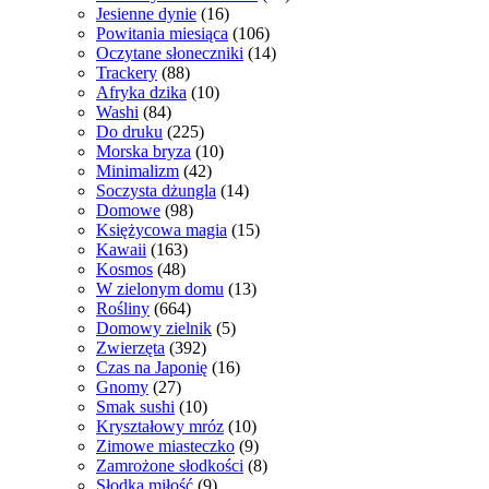
Jesienne dynie
(16)
Powitania miesiąca
(106)
Oczytane słoneczniki
(14)
Trackery
(88)
Afryka dzika
(10)
Washi
(84)
Do druku
(225)
Morska bryza
(10)
Minimalizm
(42)
Soczysta dżungla
(14)
Domowe
(98)
Księżycowa magia
(15)
Kawaii
(163)
Kosmos
(48)
W zielonym domu
(13)
Rośliny
(664)
Domowy zielnik
(5)
Zwierzęta
(392)
Czas na Japonię
(16)
Gnomy
(27)
Smak sushi
(10)
Kryształowy mróz
(10)
Zimowe miasteczko
(9)
Zamrożone słodkości
(8)
Słodka miłość
(9)