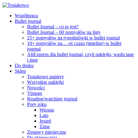
Współpraca
Bullet journal
Bullet Journal – co to jest?
Bullet Journal – 60 pomysłów na listy
25+ pomysłów na tygodniówki w bullet journal
10+ pomysłów na… oś czasu (timeline) w bullet
journal
AliExpress dla bullet journal, czyli naklejki, washi tape
i inne
Do druku
Sklep
Tosiakowe papiery
Wszystkie naklejki
Nowości
Vintage
Reading/watching journal
Pory roku
Wiosna
Lato
Jesień
Zima
Zestawy miesięczne
Do planowania