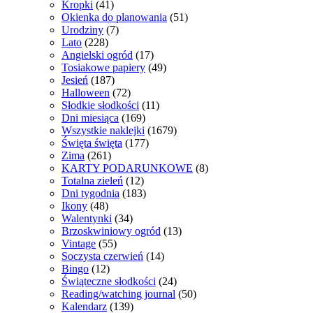
Kropki
(41)
Okienka do planowania
(51)
Urodziny
(7)
Lato
(228)
Angielski ogród
(17)
Tosiakowe papiery
(49)
Jesień
(187)
Halloween
(72)
Słodkie słodkości
(11)
Dni miesiąca
(169)
Wszystkie naklejki
(1679)
Święta święta
(177)
Zima
(261)
KARTY PODARUNKOWE
(8)
Totalna zieleń
(12)
Dni tygodnia
(183)
Ikony
(48)
Walentynki
(34)
Brzoskwiniowy ogród
(13)
Vintage
(55)
Soczysta czerwień
(14)
Bingo
(12)
Świąteczne słodkości
(24)
Reading/watching journal
(50)
Kalendarz
(139)