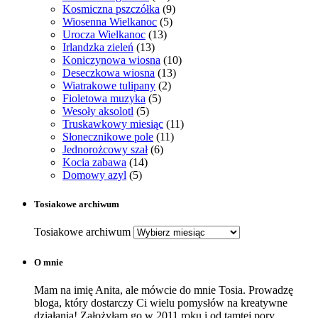
Kosmiczna pszczółka
(9)
Wiosenna Wielkanoc
(5)
Urocza Wielkanoc
(13)
Irlandzka zieleń
(13)
Koniczynowa wiosna
(10)
Deseczkowa wiosna
(13)
Wiatrakowe tulipany
(2)
Fioletowa muzyka
(5)
Wesoły aksolotl
(5)
Truskawkowy miesiąc
(11)
Słonecznikowe pole
(11)
Jednorożcowy szał
(6)
Kocia zabawa
(14)
Domowy azyl
(5)
Tosiakowe archiwum
Tosiakowe archiwum
O mnie
Mam na imię Anita, ale mówcie do mnie Tosia. Prowadzę
bloga, który dostarczy Ci wielu pomysłów na kreatywne
działania! Założyłam go w 2011 roku i od tamtej pory