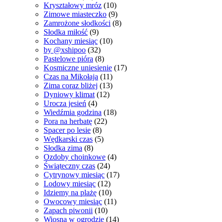
Kryształowy mróz
(10)
Zimowe miasteczko
(9)
Zamrożone słodkości
(8)
Słodka miłość
(9)
Kochany miesiąc
(10)
by @xshipoo
(32)
Pastelowe pióra
(8)
Kosmiczne uniesienie
(17)
Czas na Mikołaja
(11)
Zima coraz bliżej
(13)
Dyniowy klimat
(12)
Urocza jesień
(4)
Wiedźmia godzina
(18)
Pora na herbatę
(22)
Spacer po lesie
(8)
Wędkarski czas
(5)
Słodka zima
(8)
Ozdoby choinkowe
(4)
Świąteczny czas
(24)
Cytrynowy miesiąc
(17)
Lodowy miesiąc
(12)
Idziemy na plażę
(10)
Owocowy miesiąc
(11)
Zapach piwonii
(10)
Wiosna w ogrodzie
(14)