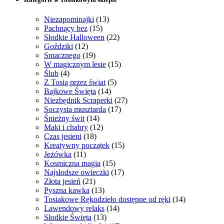
Niezapominajki
(13)
Pachnący bez
(15)
Słodkie Halloween
(22)
Goździki
(12)
Smacznego
(19)
W magicznym lesie
(15)
Ślub
(4)
Z Tosią przez świat
(5)
Bajkowe Święta
(14)
Niezbędnik Scraperki
(27)
Soczysta musztarda
(17)
Śnieżny świt
(14)
Maki i chabry
(12)
Czas jesieni
(18)
Kreatywny początek
(15)
Jeżówka
(11)
Kosmiczna magia
(15)
Najsłodsze owieczki
(17)
Złota jesień
(21)
Pyszna kawka
(13)
Tosiakowe Rękodzieło dostępne od ręki
(14)
Lawendowy relaks
(14)
Słodkie Święta
(13)