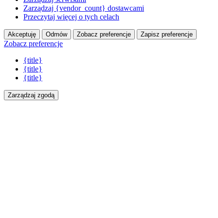
Zarządzaj {vendor_count} dostawcami
Przeczytaj więcej o tych celach
Akceptuję
Odmów
Zobacz preferencje
Zapisz preferencje
Zobacz preferencje
{title}
{title}
{title}
Zarządzaj zgodą