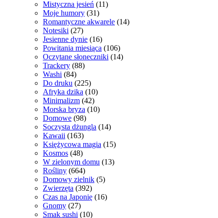
Mistyczna jesień
(11)
Moje humory
(31)
Romantyczne akwarele
(14)
Notesiki
(27)
Jesienne dynie
(16)
Powitania miesiąca
(106)
Oczytane słoneczniki
(14)
Trackery
(88)
Washi
(84)
Do druku
(225)
Afryka dzika
(10)
Minimalizm
(42)
Morska bryza
(10)
Domowe
(98)
Soczysta dżungla
(14)
Kawaii
(163)
Księżycowa magia
(15)
Kosmos
(48)
W zielonym domu
(13)
Rośliny
(664)
Domowy zielnik
(5)
Zwierzęta
(392)
Czas na Japonię
(16)
Gnomy
(27)
Smak sushi
(10)