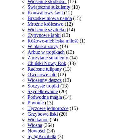
Wiosenne słodkości
(17)
Świąteczne sukulenty
(10)
Konwaliowy świt
(12)
Brzoskwiniowa panda
(15)
Mroźne królestwo
(12)
Wiosenne szydełko
(14)
Cytrynowe łapki
(13)
Różowo-niebieska miłość
(1)
W blasku zorzy
(13)
Arbuz w tropikach
(13)
Zaczytane sukulenty
(14)
Chiński Nowy Rok
(13)
Radosne tulipany
(13)
Owocowe lato
(12)
Wiosenny deszcz
(13)
Soczyste tropiki
(13)
Szydełkowanie
(20)
Podwodna magia
(14)
Piwonie
(13)
Tęczowe jednorożce
(15)
Grzybowe liski
(20)
Wielkanoc
(24)
Wiosna
(364)
Nowości
(34)
by @Kocitella
(3)