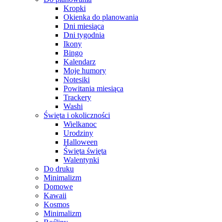
Kropki
Okienka do planowania
Dni miesiąca
Dni tygodnia
Ikony
Bingo
Kalendarz
Moje humory
Notesiki
Powitania miesiąca
Trackery
Washi
Święta i okoliczności
Wielkanoc
Urodziny
Halloween
Święta święta
Walentynki
Do druku
Minimalizm
Domowe
Kawaii
Kosmos
Minimalizm