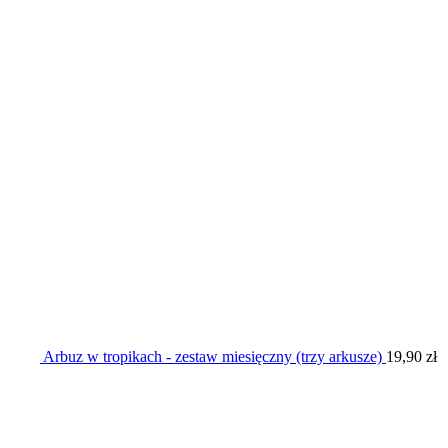
Arbuz w tropikach - zestaw miesięczny (trzy arkusze)
19,90
zł