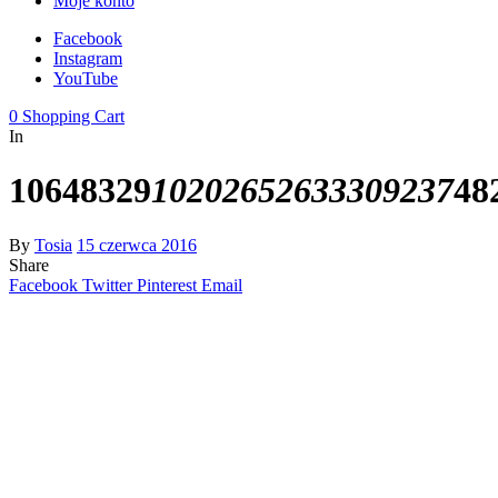
Moje konto
Facebook
Instagram
YouTube
0
Shopping Cart
In
10648329
10202652633309237
48
By
Tosia
15 czerwca 2016
Share
Facebook
Twitter
Pinterest
Email