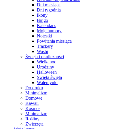
Dni miesiąca
Dni tygodnia
Ikony
Bingo
Kalendarz
Moje humory
Notesiki
Powitania miesiąca
Trackery
Washi
Święta i okoliczności
Wielkanoc
Urodziny
Halloween
Święta święta
Walentynki
Do druku
Minimalizm
Domowe
Kawaii
Kosmos
Minimalizm
Rośliny
Zwierzęta