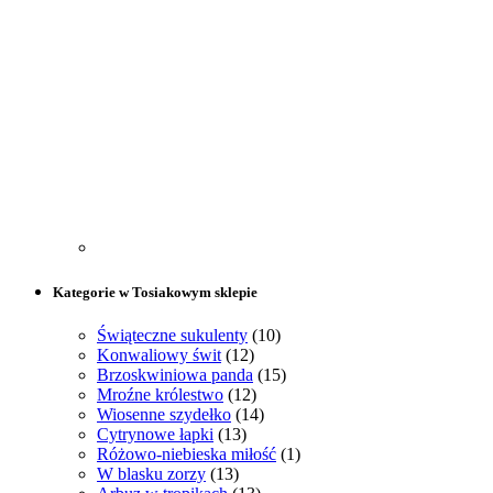
Kategorie w Tosiakowym sklepie
Świąteczne sukulenty
(10)
Konwaliowy świt
(12)
Brzoskwiniowa panda
(15)
Mroźne królestwo
(12)
Wiosenne szydełko
(14)
Cytrynowe łapki
(13)
Różowo-niebieska miłość
(1)
W blasku zorzy
(13)