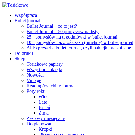
Współpraca
Bullet journal
Bullet Journal – co to jest?
Bullet Journal – 60 pomysłów na listy
25+ pomysłów na tygodniówki w bullet journal
10+ pomysłów na… oś czasu (timeline) w bullet journal
AliExpress dla bullet journal, czyli naklejki, washi tape i
Do druku
Sklep
Tosiakowe papiery
Wszystkie naklejki
Nowości
Vintage
Reading/watching journal
Pory roku
Wiosna
Lato
Jesień
Zima
Zestawy miesięczne
Do planowania
Kropki
Okienka do planowania