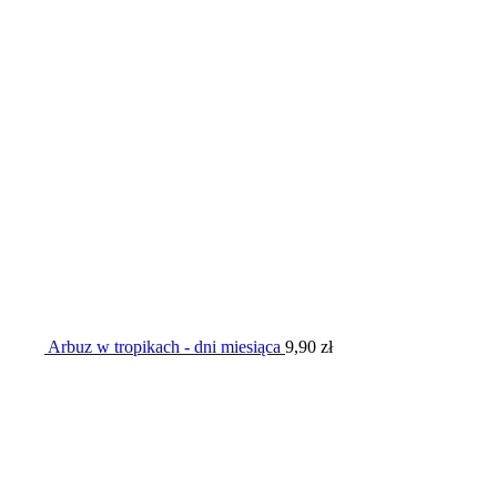
Arbuz w tropikach - dni miesiąca
9,90
zł