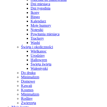
Dni miesiąca
Dni tygodnia
Ikony
Bingo
Kalendarz
Moje humory
Notesiki
Powitania miesiąca
Trackery
Washi
Święta i okoliczności
Wielkanoc
Urodziny
Halloween
Święta święta
Walentynki
Do druku
Minimalizm
Domowe
Kawaii
Kosmos
Minimalizm
Rośliny
Zwierzęta