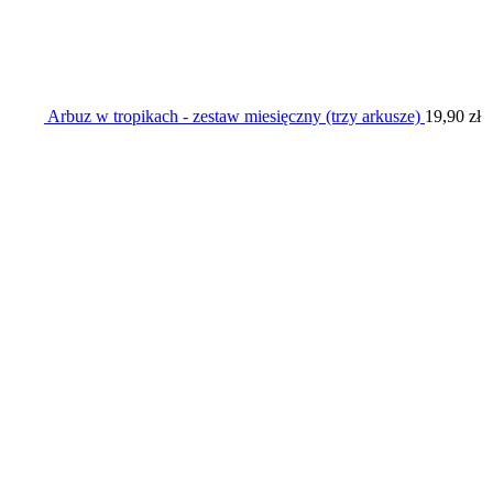
Arbuz w tropikach - zestaw miesięczny (trzy arkusze)
19,90
zł