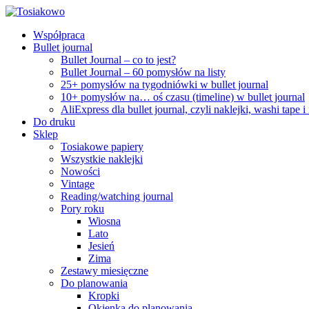
Współpraca
Bullet journal
Bullet Journal – co to jest?
Bullet Journal – 60 pomysłów na listy
25+ pomysłów na tygodniówki w bullet journal
10+ pomysłów na… oś czasu (timeline) w bullet journal
AliExpress dla bullet journal, czyli naklejki, washi tape i
Do druku
Sklep
Tosiakowe papiery
Wszystkie naklejki
Nowości
Vintage
Reading/watching journal
Pory roku
Wiosna
Lato
Jesień
Zima
Zestawy miesięczne
Do planowania
Kropki
Okienka do planowania