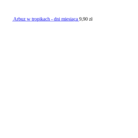
Arbuz w tropikach - dni miesiąca
9,90
zł