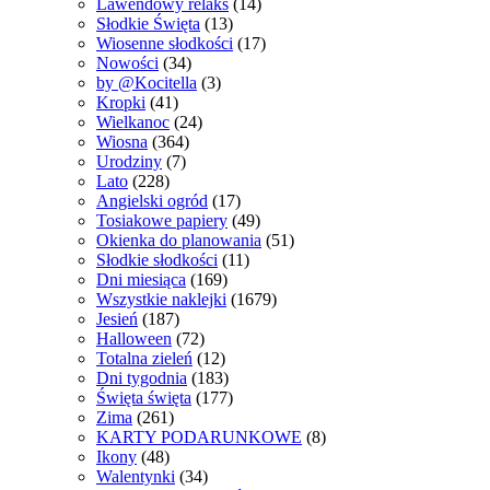
Lawendowy relaks
(14)
Słodkie Święta
(13)
Wiosenne słodkości
(17)
Nowości
(34)
by @Kocitella
(3)
Kropki
(41)
Wielkanoc
(24)
Wiosna
(364)
Urodziny
(7)
Lato
(228)
Angielski ogród
(17)
Tosiakowe papiery
(49)
Okienka do planowania
(51)
Słodkie słodkości
(11)
Dni miesiąca
(169)
Wszystkie naklejki
(1679)
Jesień
(187)
Halloween
(72)
Totalna zieleń
(12)
Dni tygodnia
(183)
Święta święta
(177)
Zima
(261)
KARTY PODARUNKOWE
(8)
Ikony
(48)
Walentynki
(34)