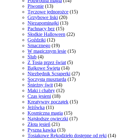
Podwodna magia
(14)
Piwonie
(13)
Tęczowe jednorożce
(15)
Grzybowe liski
(20)
Niezapominajki
(13)
Pachnący bez
(15)
Słodkie Halloween
(22)
Goździki
(12)
Smacznego
(19)
W magicznym lesie
(15)
Ślub
(4)
Z Tosią przez świat
(5)
Bajkowe Święta
(14)
Niezbędnik Scraperki
(27)
Soczysta musztarda
(17)
Śnieżny świt
(14)
Maki i chabry
(12)
Czas jesieni
(18)
Kreatywny początek
(15)
Jeżówka
(11)
Kosmiczna magia
(15)
Najsłodsze owieczki
(17)
Złota jesień
(21)
Pyszna kawka
(13)
Tosiakowe Rękodzieło dostępne od ręki
(14)