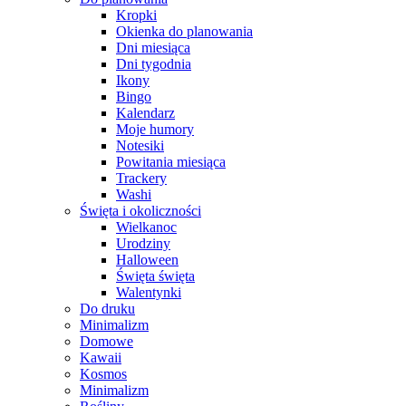
Kropki
Okienka do planowania
Dni miesiąca
Dni tygodnia
Ikony
Bingo
Kalendarz
Moje humory
Notesiki
Powitania miesiąca
Trackery
Washi
Święta i okoliczności
Wielkanoc
Urodziny
Halloween
Święta święta
Walentynki
Do druku
Minimalizm
Domowe
Kawaii
Kosmos
Minimalizm