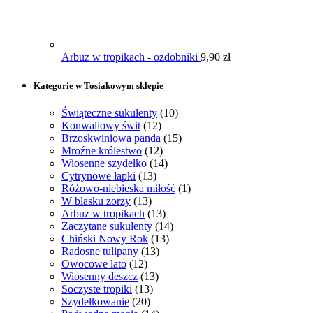
Arbuz w tropikach - ozdobniki
9,90
zł
Kategorie w Tosiakowym sklepie
Świąteczne sukulenty
(10)
Konwaliowy świt
(12)
Brzoskwiniowa panda
(15)
Mroźne królestwo
(12)
Wiosenne szydełko
(14)
Cytrynowe łapki
(13)
Różowo-niebieska miłość
(1)
W blasku zorzy
(13)
Arbuz w tropikach
(13)
Zaczytane sukulenty
(14)
Chiński Nowy Rok
(13)
Radosne tulipany
(13)
Owocowe lato
(12)
Wiosenny deszcz
(13)
Soczyste tropiki
(13)
Szydełkowanie
(20)