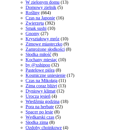
W zielonym domu
(13)
Domowy zielnik
(5)
Rośliny
(664)
Czas na Japonię
(16)
Zwierzęta
(392)
Smak sushi
(10)
Gnomy
(27)
Kryształowy mróz
(10)
Zimowe miasteczko
(9)
Zamrożone słodkości
(8)
Słodka miłość
(9)
Kochany miesiąc
(10)
by @xshipoo
(32)
Pastelowe pióra
(8)
Kosmiczne uniesienie
(17)
Czas na Mikołaja
(11)
Zima coraz bliżej
(13)
Dyniowy klimat
(12)
Urocza jesień
(4)
Wiedźmia godzina
(18)
Pora na herbatę
(22)
Spacer po lesie
(8)
Wędkarski czas
(5)
Słodka zima
(8)
Ozdoby choinkowe
(4)