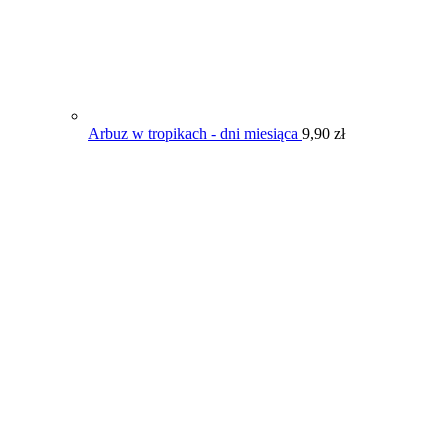
Arbuz w tropikach - dni miesiąca
9,90
zł