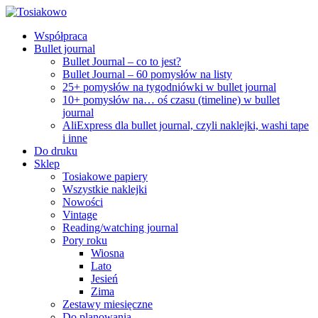
Współpraca
Bullet journal
Bullet Journal – co to jest?
Bullet Journal – 60 pomysłów na listy
25+ pomysłów na tygodniówki w bullet journal
10+ pomysłów na… oś czasu (timeline) w bullet
journal
AliExpress dla bullet journal, czyli naklejki, washi tape
i inne
Do druku
Sklep
Tosiakowe papiery
Wszystkie naklejki
Nowości
Vintage
Reading/watching journal
Pory roku
Wiosna
Lato
Jesień
Zima
Zestawy miesięczne
Do planowania