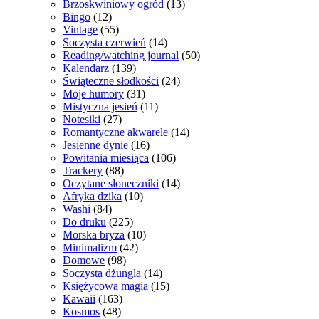
Brzoskwiniowy ogród
(13)
Bingo
(12)
Vintage
(55)
Soczysta czerwień
(14)
Reading/watching journal
(50)
Kalendarz
(139)
Świąteczne słodkości
(24)
Moje humory
(31)
Mistyczna jesień
(11)
Notesiki
(27)
Romantyczne akwarele
(14)
Jesienne dynie
(16)
Powitania miesiąca
(106)
Trackery
(88)
Oczytane słoneczniki
(14)
Afryka dzika
(10)
Washi
(84)
Do druku
(225)
Morska bryza
(10)
Minimalizm
(42)
Domowe
(98)
Soczysta dżungla
(14)
Księżycowa magia
(15)
Kawaii
(163)
Kosmos
(48)