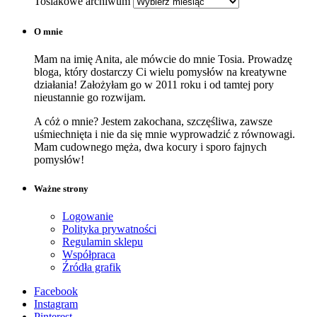
Tosiakowe archiwum
O mnie
Mam na imię Anita, ale mówcie do mnie Tosia. Prowadzę
bloga, który dostarczy Ci wielu pomysłów na kreatywne
działania! Założyłam go w 2011 roku i od tamtej pory
nieustannie go rozwijam.
A cóż o mnie? Jestem zakochana, szczęśliwa, zawsze
uśmiechnięta i nie da się mnie wyprowadzić z równowagi.
Mam cudownego męża, dwa kocury i sporo fajnych
pomysłów!
Ważne strony
Logowanie
Polityka prywatności
Regulamin sklepu
Współpraca
Źródła grafik
Facebook
Instagram
Pinterest