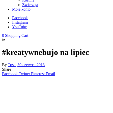
Rośliny
Zwierzęta
Moje konto
Facebook
Instagram
YouTube
0
Shopping Cart
In
#kreatywnebujo na lipiec
By
Tosia
30 czerwca 2018
Share
Facebook
Twitter
Pinterest
Email