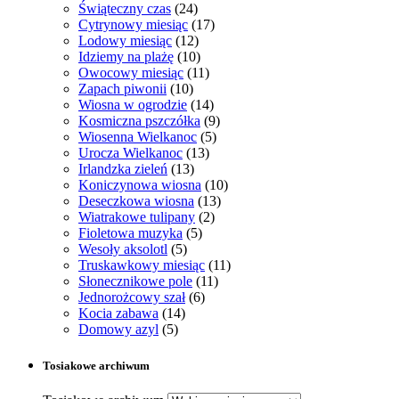
Świąteczny czas
(24)
Cytrynowy miesiąc
(17)
Lodowy miesiąc
(12)
Idziemy na plażę
(10)
Owocowy miesiąc
(11)
Zapach piwonii
(10)
Wiosna w ogrodzie
(14)
Kosmiczna pszczółka
(9)
Wiosenna Wielkanoc
(5)
Urocza Wielkanoc
(13)
Irlandzka zieleń
(13)
Koniczynowa wiosna
(10)
Deseczkowa wiosna
(13)
Wiatrakowe tulipany
(2)
Fioletowa muzyka
(5)
Wesoły aksolotl
(5)
Truskawkowy miesiąc
(11)
Słonecznikowe pole
(11)
Jednorożcowy szał
(6)
Kocia zabawa
(14)
Domowy azyl
(5)
Tosiakowe archiwum