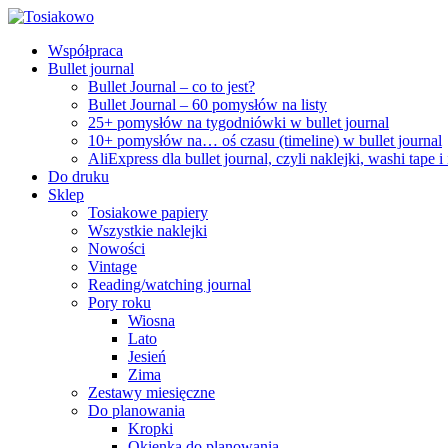
Współpraca
Bullet journal
Bullet Journal – co to jest?
Bullet Journal – 60 pomysłów na listy
25+ pomysłów na tygodniówki w bullet journal
10+ pomysłów na… oś czasu (timeline) w bullet journal
AliExpress dla bullet journal, czyli naklejki, washi tape i
Do druku
Sklep
Tosiakowe papiery
Wszystkie naklejki
Nowości
Vintage
Reading/watching journal
Pory roku
Wiosna
Lato
Jesień
Zima
Zestawy miesięczne
Do planowania
Kropki
Okienka do planowania