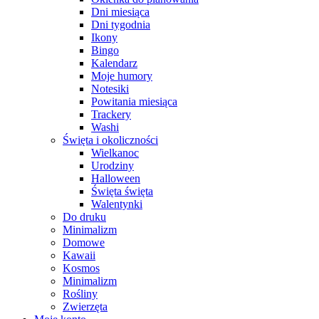
Dni miesiąca
Dni tygodnia
Ikony
Bingo
Kalendarz
Moje humory
Notesiki
Powitania miesiąca
Trackery
Washi
Święta i okoliczności
Wielkanoc
Urodziny
Halloween
Święta święta
Walentynki
Do druku
Minimalizm
Domowe
Kawaii
Kosmos
Minimalizm
Rośliny
Zwierzęta