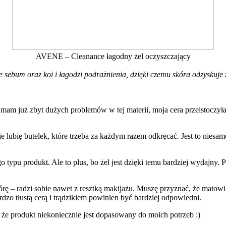
AVENE – Cleanance łagodny żel oczyszczający
ie sebum oraz koi i łagodzi podrażnienia, dzięki czemu skóra odzyskuj
 nie mam już zbyt dużych problemów w tej materii, moja cera przeistocz
 nie lubię butelek, które trzeba za każdym razem odkręcać. Jest to nie
tego typu produkt. Ale to plus, bo żel jest dzięki temu bardziej wydaj
kórę – radzi sobie nawet z resztką makijażu. Muszę przyznać, że mato
rdzo tłustą cerą i trądzikiem powinien być bardziej odpowiedni.
, że produkt niekoniecznie jest dopasowany do moich potrzeb :)