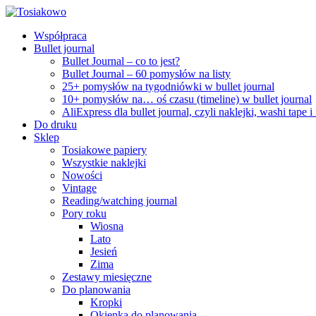
Współpraca
Bullet journal
Bullet Journal – co to jest?
Bullet Journal – 60 pomysłów na listy
25+ pomysłów na tygodniówki w bullet journal
10+ pomysłów na… oś czasu (timeline) w bullet journal
AliExpress dla bullet journal, czyli naklejki, washi tape i
Do druku
Sklep
Tosiakowe papiery
Wszystkie naklejki
Nowości
Vintage
Reading/watching journal
Pory roku
Wiosna
Lato
Jesień
Zima
Zestawy miesięczne
Do planowania
Kropki
Okienka do planowania