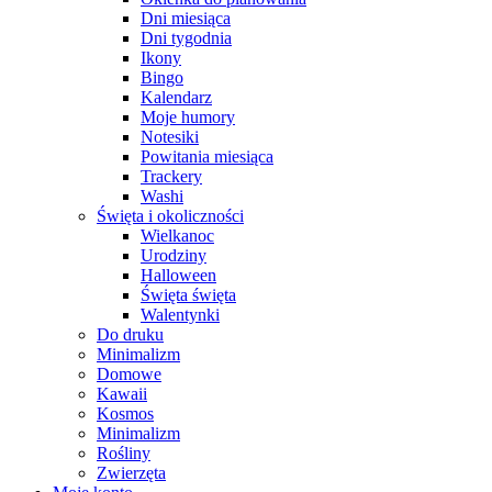
Dni miesiąca
Dni tygodnia
Ikony
Bingo
Kalendarz
Moje humory
Notesiki
Powitania miesiąca
Trackery
Washi
Święta i okoliczności
Wielkanoc
Urodziny
Halloween
Święta święta
Walentynki
Do druku
Minimalizm
Domowe
Kawaii
Kosmos
Minimalizm
Rośliny
Zwierzęta