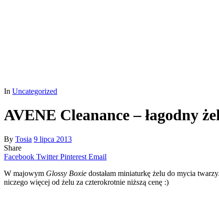
In
Uncategorized
AVENE Cleanance – łagodny żel
By
Tosia
9 lipca 2013
Share
Facebook
Twitter
Pinterest
Email
W majowym
Glossy Boxie
dostałam miniaturkę żelu do mycia twarzy.
niczego więcej od żelu za czterokrotnie niższą cenę :)