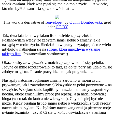
spodziewałam. Nadawca pytał się mnie o moje życie … A wiecie,
kto nim był? Ja sama. Ja sprzed dwóch lat …
This work is derivative of „
envelope
” by
Quinn Dombrowski
, used
under
CC BY
.
Tak, dwa lata temu wysłałam list do siebie z przyszłości.
Postanowiłam wtedy, że zapytam samej siebie o zmiany jakie
nastąpią w moim życiu. Siedziałam w pracy i czytając jeden z wielu
artykułów natknęłam się na
stronę, która umożliwia wysłanie
takiego listu
. Postanowiłam spróbować ;)
Okazało się, że większość z moich „przepowiedni” się spełniła.
Jedyne co mnie rozczarowało, to fakt, że do tej pory nie udało mi się
zdobyć magistra. Pisanie pracy idzie mi jak po grudzie…
Nastąpiły natomiast ogromne zmiany zarówno w moim życiu
prywatnym, jak i zawodowym :) Wszystkie w pełni pozytywne – na
szczęście. Wzięłam ślub, kupiliśmy mieszkanie, mamy wspaniałego
kocura, oboje zmieniliśmy pracę (na lepszą), a ja nadal prowadzę
bloga (w co tak do końca nie wierzyłam). Chyba lepiej być nie
może. Kiedy pisałam list do samej siebie o większości z tych rzeczy
nawet nie marzyłam. Nie byliśmy nawet zaręczeni (a pierwsze moje
pytanie brzmiało – czy P. Ci się w końcu oświadczył?), a zmiana