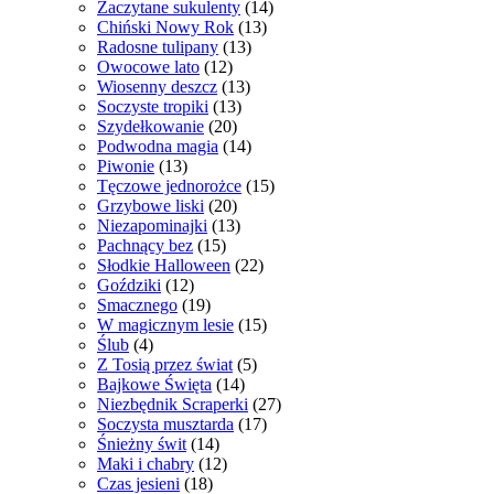
Zaczytane sukulenty
(14)
Chiński Nowy Rok
(13)
Radosne tulipany
(13)
Owocowe lato
(12)
Wiosenny deszcz
(13)
Soczyste tropiki
(13)
Szydełkowanie
(20)
Podwodna magia
(14)
Piwonie
(13)
Tęczowe jednorożce
(15)
Grzybowe liski
(20)
Niezapominajki
(13)
Pachnący bez
(15)
Słodkie Halloween
(22)
Goździki
(12)
Smacznego
(19)
W magicznym lesie
(15)
Ślub
(4)
Z Tosią przez świat
(5)
Bajkowe Święta
(14)
Niezbędnik Scraperki
(27)
Soczysta musztarda
(17)
Śnieżny świt
(14)
Maki i chabry
(12)
Czas jesieni
(18)