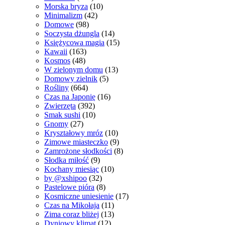
Morska bryza
(10)
Minimalizm
(42)
Domowe
(98)
Soczysta dżungla
(14)
Księżycowa magia
(15)
Kawaii
(163)
Kosmos
(48)
W zielonym domu
(13)
Domowy zielnik
(5)
Rośliny
(664)
Czas na Japonię
(16)
Zwierzęta
(392)
Smak sushi
(10)
Gnomy
(27)
Kryształowy mróz
(10)
Zimowe miasteczko
(9)
Zamrożone słodkości
(8)
Słodka miłość
(9)
Kochany miesiąc
(10)
by @xshipoo
(32)
Pastelowe pióra
(8)
Kosmiczne uniesienie
(17)
Czas na Mikołaja
(11)
Zima coraz bliżej
(13)
Dyniowy klimat
(12)