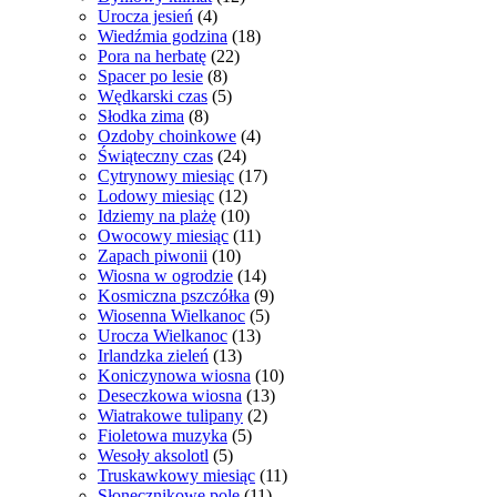
Urocza jesień
(4)
Wiedźmia godzina
(18)
Pora na herbatę
(22)
Spacer po lesie
(8)
Wędkarski czas
(5)
Słodka zima
(8)
Ozdoby choinkowe
(4)
Świąteczny czas
(24)
Cytrynowy miesiąc
(17)
Lodowy miesiąc
(12)
Idziemy na plażę
(10)
Owocowy miesiąc
(11)
Zapach piwonii
(10)
Wiosna w ogrodzie
(14)
Kosmiczna pszczółka
(9)
Wiosenna Wielkanoc
(5)
Urocza Wielkanoc
(13)
Irlandzka zieleń
(13)
Koniczynowa wiosna
(10)
Deseczkowa wiosna
(13)
Wiatrakowe tulipany
(2)
Fioletowa muzyka
(5)
Wesoły aksolotl
(5)
Truskawkowy miesiąc
(11)
Słonecznikowe pole
(11)