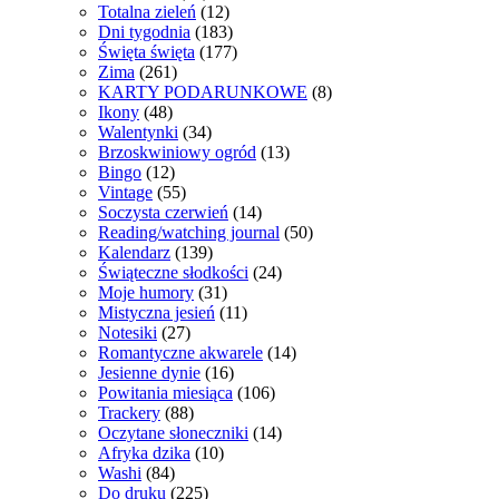
Totalna zieleń
(12)
Dni tygodnia
(183)
Święta święta
(177)
Zima
(261)
KARTY PODARUNKOWE
(8)
Ikony
(48)
Walentynki
(34)
Brzoskwiniowy ogród
(13)
Bingo
(12)
Vintage
(55)
Soczysta czerwień
(14)
Reading/watching journal
(50)
Kalendarz
(139)
Świąteczne słodkości
(24)
Moje humory
(31)
Mistyczna jesień
(11)
Notesiki
(27)
Romantyczne akwarele
(14)
Jesienne dynie
(16)
Powitania miesiąca
(106)
Trackery
(88)
Oczytane słoneczniki
(14)
Afryka dzika
(10)
Washi
(84)
Do druku
(225)