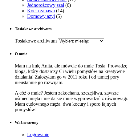
Jednorożcowy szał
(6)
Kocia zabawa
(14)
Domowy azyl
(5)
Tosiakowe archiwum
Tosiakowe archiwum
O mnie
Mam na imię Anita, ale mówcie do mnie Tosia. Prowadzę
bloga, który dostarczy Ci wielu pomysłów na kreatywne
działania! Założyłam go w 2011 roku i od tamtej pory
nieustannie go rozwijam.
A cóż o mnie? Jestem zakochana, szczęśliwa, zawsze
uśmiechnięta i nie da się mnie wyprowadzić z równowagi.
Mam cudownego męża, dwa kocury i sporo fajnych
pomysłów!
Ważne strony
Logowanie