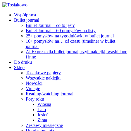
Współpraca
Bullet journal
Bullet Journal – co to jest?
Bullet Journal – 60 pomysłów na listy
25+ pomysłów na tygodniówki w bullet journal
10+ pomysłów na… oś czasu (timeline) w bullet
journal
AliExpress dla bullet journal, czyli naklejki, washi tape
i inne
Do druku
Sklep
Tosiakowe papiery
Wszystkie naklejki
Nowości
Vintage
Reading/watching journal
Pory roku
Wiosna
Lato
Jesień
Zima
Zestawy miesięczne
Do planowania