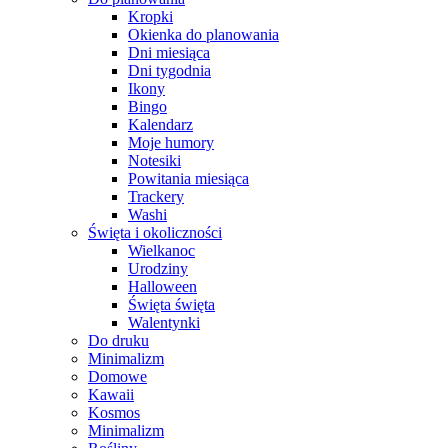
Kropki
Okienka do planowania
Dni miesiąca
Dni tygodnia
Ikony
Bingo
Kalendarz
Moje humory
Notesiki
Powitania miesiąca
Trackery
Washi
Święta i okoliczności
Wielkanoc
Urodziny
Halloween
Święta święta
Walentynki
Do druku
Minimalizm
Domowe
Kawaii
Kosmos
Minimalizm