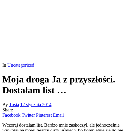
In
Uncategorized
Moja droga Ja z przyszłości.
Dostałam list …
By
Tosia
12 stycznia 2014
Share
Facebook
Twitter
Pinterest
Email
Wczoraj dostałam list. Bardzo mnie zaskoczył, ale jednocześnie
wywołał na mojej twarzy duży uśmiech, bo kompletnie się go nie