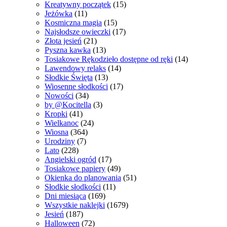
Kreatywny początek
(15)
Jeżówka
(11)
Kosmiczna magia
(15)
Najsłodsze owieczki
(17)
Złota jesień
(21)
Pyszna kawka
(13)
Tosiakowe Rękodzieło dostępne od ręki
(14)
Lawendowy relaks
(14)
Słodkie Święta
(13)
Wiosenne słodkości
(17)
Nowości
(34)
by @Kocitella
(3)
Kropki
(41)
Wielkanoc
(24)
Wiosna
(364)
Urodziny
(7)
Lato
(228)
Angielski ogród
(17)
Tosiakowe papiery
(49)
Okienka do planowania
(51)
Słodkie słodkości
(11)
Dni miesiąca
(169)
Wszystkie naklejki
(1679)
Jesień
(187)
Halloween
(72)