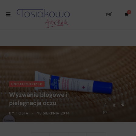
0
I
F
n
a
s
c
t
e
a
b
g
o
r
o
a
k
S
m
h
UNCATEGORIZED
Wyzwanie blogowe i
pielęgnacja oczu
o
BY
TOSIA
13 SIERPNIA 2014
p