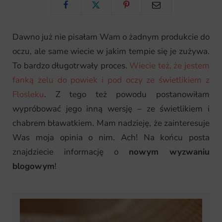
Dawno już nie pisałam Wam o żadnym produkcie do
p
oczu, ale same wiecie w jakim tempie się je zużywa.
To bardzo długotrwały proces.
Wiecie też, że jestem
fanką żelu do powiek i pod oczy ze świetlikiem z
i
Flosleku
. Z tego też powodu postanowiłam
wypróbować jego inną wersję – ze świetlikiem i
chabrem bławatkiem. Mam nadzieję, że zainteresuje
n
Was moja opinia o nim. Ach! Na końcu posta
znajdziecie informację o
nowym wyzwaniu
blogowym
!
g