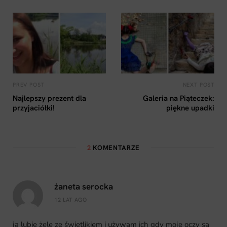
PREV POST
NEXT POST
Najlepszy prezent dla
Galeria na Piąteczek:
przyjaciółki!
piękne upadki
2
KOMENTARZE
żaneta serocka
12 LAT AGO
ja lubię żele ze świetlikiem i używam ich gdy moje oczy są