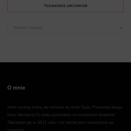
TOSIAKOWE ARCHIWUM
Tosiakowe
archiwum
O mnie
Mam na imię Anita, ale mówcie do mnie Tosia. Prowadzę bloga,
który dostarczy Ci wielu pomysłów na kreatywne działania!
Założyłam go w 2011 roku i od tamtej pory nieustannie go
rozwijam.