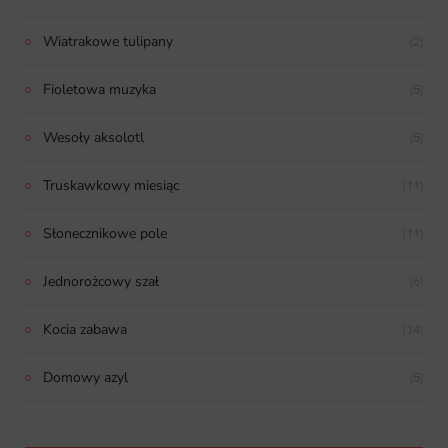
Wiatrakowe tulipany
(2)
Fioletowa muzyka
(5)
Wesoły aksolotl
(5)
Truskawkowy miesiąc
(11)
Słonecznikowe pole
(11)
Jednorożcowy szał
(6)
Kocia zabawa
(14)
Domowy azyl
(5)