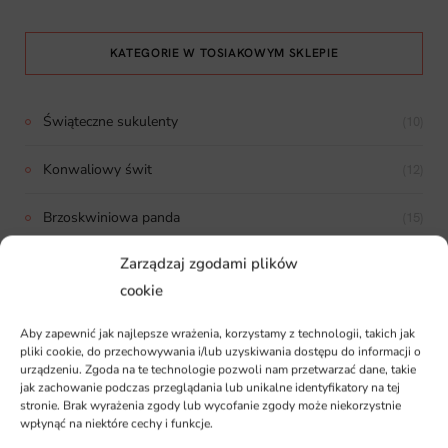
KATEGORIE W TOSIAKOWYM SKLEPIE
Świąteczne sukulenty
(10)
Konwaliowy świt
(12)
Brzoskwiniowa panda
(15)
Zarządzaj zgodami plików
Mroźne królestwo
(12)
cookie
Wiosenne szydełko
(14)
Aby zapewnić jak najlepsze wrażenia, korzystamy z technologii, takich jak
pliki cookie, do przechowywania i/lub uzyskiwania dostępu do informacji o
Cytrynowe łapki
(13)
urządzeniu. Zgoda na te technologie pozwoli nam przetwarzać dane, takie
jak zachowanie podczas przeglądania lub unikalne identyfikatory na tej
stronie. Brak wyrażenia zgody lub wycofanie zgody może niekorzystnie
Różowo-niebieska miłość
(1)
wpłynąć na niektóre cechy i funkcje.