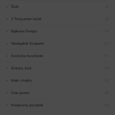
Ślub
(4)
Z Tosią przez świat
(5)
Bajkowe Święta
(14)
Niezbędnik Scraperki
(27)
Soczysta musztarda
(17)
Śnieżny świt
(14)
Maki i chabry
(12)
Czas jesieni
(18)
Kreatywny początek
(15)