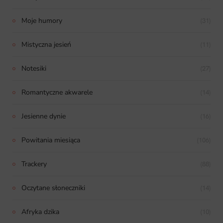
Moje humory
(31)
Mistyczna jesień
(11)
Notesiki
(27)
Romantyczne akwarele
(14)
Jesienne dynie
(16)
Powitania miesiąca
(106)
Trackery
(88)
Oczytane słoneczniki
(14)
Afryka dzika
(10)