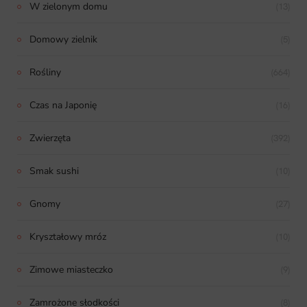
W zielonym domu
(13)
Domowy zielnik
(5)
Rośliny
(664)
Czas na Japonię
(16)
Zwierzęta
(392)
Smak sushi
(10)
Gnomy
(27)
Kryształowy mróz
(10)
Zimowe miasteczko
(9)
Zamrożone słodkości
(8)