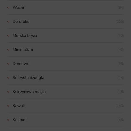
Washi
(84)
Do druku
(225)
Morska bryza
(10)
Minimalizm
(42)
Domowe
(98)
Soczysta dżungla
(14)
Księżycowa magia
(15)
Kawaii
(163)
Kosmos
(48)