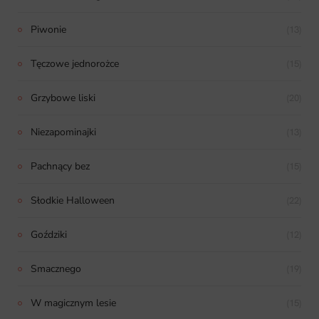
Piwonie
(13)
Tęczowe jednorożce
(15)
Grzybowe liski
(20)
Niezapominajki
(13)
Pachnący bez
(15)
Słodkie Halloween
(22)
Goździki
(12)
Smacznego
(19)
W magicznym lesie
(15)