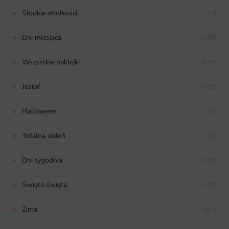
Słodkie słodkości
(11)
Dni miesiąca
(169)
Wszystkie naklejki
(1679)
Jesień
(187)
Halloween
(72)
Totalna zieleń
(12)
Dni tygodnia
(183)
Święta święta
(177)
Zima
(261)