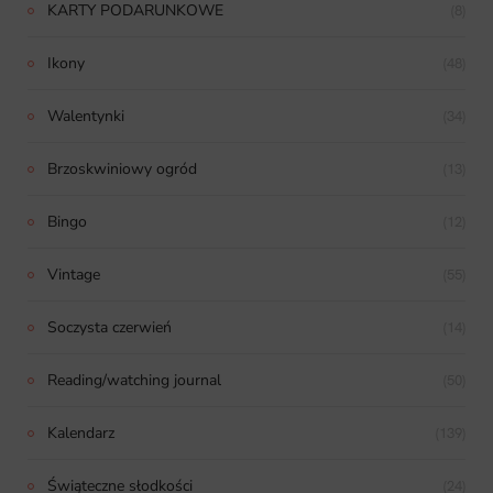
KARTY PODARUNKOWE
(8)
Ikony
(48)
Walentynki
(34)
Brzoskwiniowy ogród
(13)
Bingo
(12)
Vintage
(55)
Soczysta czerwień
(14)
Reading/watching journal
(50)
Kalendarz
(139)
Świąteczne słodkości
(24)