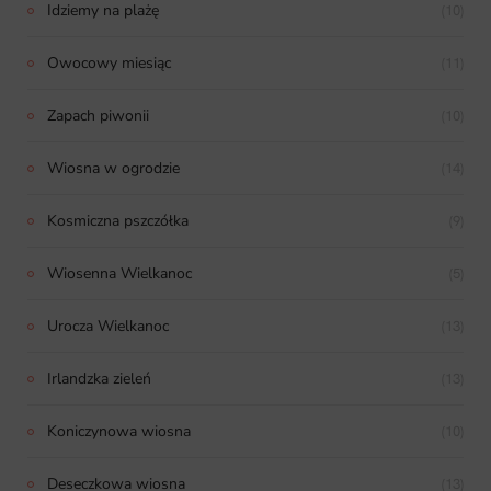
Idziemy na plażę
(10)
Owocowy miesiąc
(11)
Zapach piwonii
(10)
Wiosna w ogrodzie
(14)
Kosmiczna pszczółka
(9)
Wiosenna Wielkanoc
(5)
Urocza Wielkanoc
(13)
Irlandzka zieleń
(13)
Koniczynowa wiosna
(10)
Deseczkowa wiosna
(13)