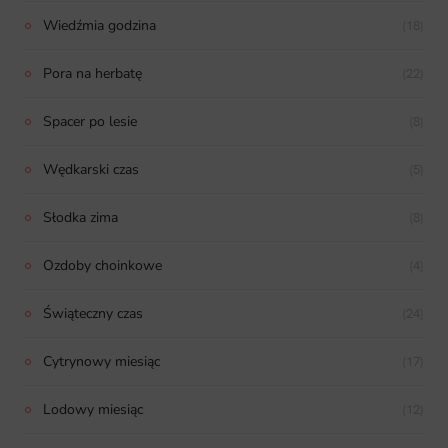
Wiedźmia godzina
(18)
Pora na herbatę
(22)
Spacer po lesie
(8)
Wędkarski czas
(5)
Słodka zima
(8)
Ozdoby choinkowe
(4)
Świąteczny czas
(24)
Cytrynowy miesiąc
(17)
Lodowy miesiąc
(12)