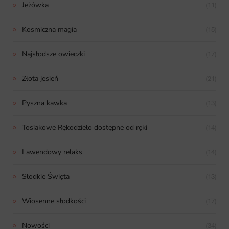
Jeżówka
(11)
Kosmiczna magia
(15)
Najsłodsze owieczki
(17)
Złota jesień
(21)
Pyszna kawka
(13)
Tosiakowe Rękodzieło dostępne od ręki
(14)
Lawendowy relaks
(14)
Słodkie Święta
(13)
Wiosenne słodkości
(17)
Nowości
(34)