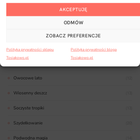
W blasku zorzy
(13)
AKCEPTUJĘ
Arbuz w tropikach
(13)
ODMÓW
Zaczytane sukulenty
(14)
ZOBACZ PREFERENCJE
Chiński Nowy Rok
(13)
Polityka prywatności sklepu
Polityka prywatności bloga
Tosiakowo.pl
Tosiakowo.pl
Radosne tulipany
(13)
Owocowe lato
(12)
Wiosenny deszcz
(13)
Soczyste tropiki
(13)
Szydełkowanie
(20)
Podwodna magia
(14)