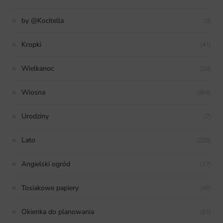
by @Kocitella
(3)
Kropki
(41)
Wielkanoc
(24)
Wiosna
(364)
Urodziny
(7)
Lato
(228)
Angielski ogród
(17)
Tosiakowe papiery
(49)
Okienka do planowania
(51)