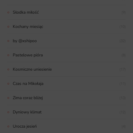
Słodka miłość
(9)
Kochany miesiąc
(10)
by @xshipoo
(32)
Pastelowe pióra
(8)
Kosmiczne uniesienie
(17)
Czas na Mikołaja
(11)
Zima coraz bliżej
(13)
Dyniowy klimat
(12)
Urocza jesień
(4)