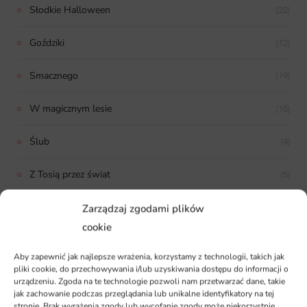
Słodkie Halloween
(22)
Goździki
(12)
Smacznego
(19)
W magicznym lesie
(15)
Ślub
(4)
Z Tosią przez świat
(5)
Bajkowe Święta
(14)
Zarządzaj zgodami plików
cookie
Niezbędnik Scraperki
(27)
Aby zapewnić jak najlepsze wrażenia, korzystamy z technologii, takich jak
pliki cookie, do przechowywania i/lub uzyskiwania dostępu do informacji o
Soczysta musztarda
(17)
urządzeniu. Zgoda na te technologie pozwoli nam przetwarzać dane, takie
jak zachowanie podczas przeglądania lub unikalne identyfikatory na tej
Śnieżny świt
(14)
stronie. Brak wyrażenia zgody lub wycofanie zgody może niekorzystnie