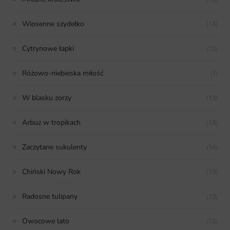
Wiosenne szydełko
(14)
Cytrynowe łapki
(13)
Różowo-niebieska miłość
(1)
W blasku zorzy
(13)
Arbuz w tropikach
(13)
Zaczytane sukulenty
(14)
Chiński Nowy Rok
(13)
Radosne tulipany
(13)
Owocowe lato
(12)