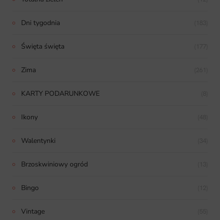
Dni tygodnia
(183)
Święta święta
(177)
Zima
(261)
KARTY PODARUNKOWE
(8)
Ikony
(48)
Walentynki
(34)
Brzoskwiniowy ogród
(13)
Bingo
(12)
Vintage
(55)