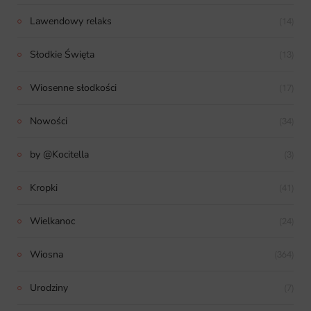
Lawendowy relaks
(14)
Słodkie Święta
(13)
Wiosenne słodkości
(17)
Nowości
(34)
by @Kocitella
(3)
Kropki
(41)
Wielkanoc
(24)
Wiosna
(364)
Urodziny
(7)