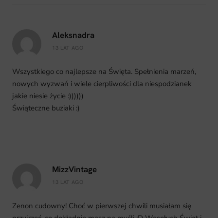
Aleksnadra
13 LAT AGO
Wszystkiego co najlepsze na Święta. Spełnienia marzeń,
nowych wyzwań i wiele cierpliwości dla niespodzianek
jakie niesie życie :))))))
Świąteczne buziaki :)
MizzVintage
13 LAT AGO
Zenon cudowny! Choć w pierwszej chwili musiałam się
przyjrzeć, co dokładnie masz na myśli ;D Wesołych Świąt i