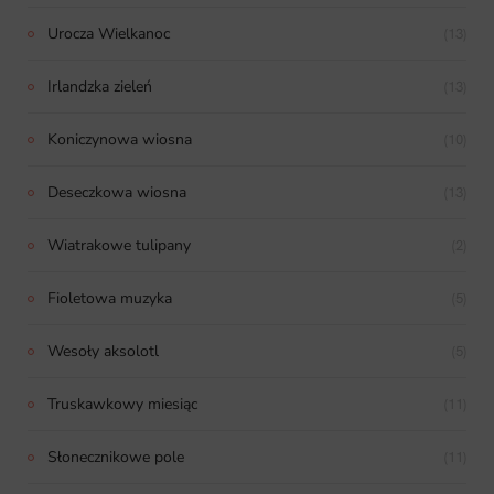
Urocza Wielkanoc
(13)
Irlandzka zieleń
(13)
Koniczynowa wiosna
(10)
Deseczkowa wiosna
(13)
Wiatrakowe tulipany
(2)
Fioletowa muzyka
(5)
Wesoły aksolotl
(5)
Truskawkowy miesiąc
(11)
Słonecznikowe pole
(11)