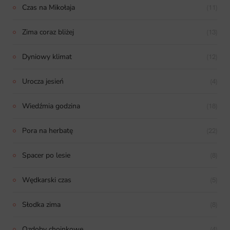
Czas na Mikołaja
(11)
Zima coraz bliżej
(13)
Dyniowy klimat
(12)
Urocza jesień
(4)
Wiedźmia godzina
(18)
Pora na herbatę
(22)
Spacer po lesie
(8)
Wędkarski czas
(5)
Słodka zima
(8)
Ozdoby choinkowe
(4)