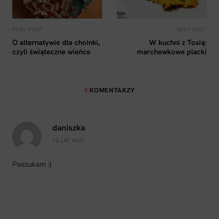
PREV POST
NEXT POST
O alternatywie dla choinki,
W kuchni z Tosią:
czyli świąteczne wieńce
marchewkowe placki
9
KOMENTARZY
daniszka
12 LAT AGO
Poszukam :)