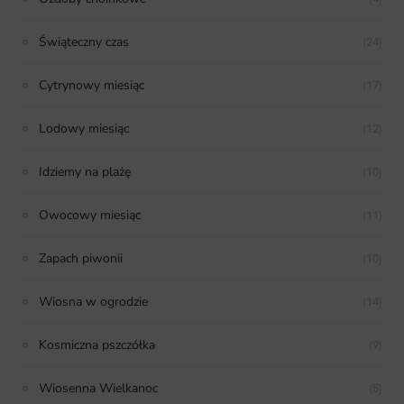
Świąteczny czas
(24)
Cytrynowy miesiąc
(17)
Lodowy miesiąc
(12)
Idziemy na plażę
(10)
Owocowy miesiąc
(11)
Zapach piwonii
(10)
Wiosna w ogrodzie
(14)
Kosmiczna pszczółka
(9)
Wiosenna Wielkanoc
(5)