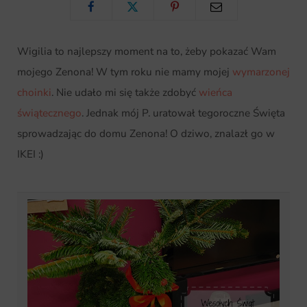
Wigilia to najlepszy moment na to, żeby pokazać Wam
p
mojego Zenona! W tym roku nie mamy mojej
wymarzonej
choinki
. Nie udało mi się także zdobyć
wieńca
świątecznego
. Jednak mój P. uratował tegoroczne Święta
i
sprowadzając do domu Zenona! O dziwo, znalazł go w
IKEI :)
n
g