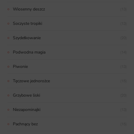
Wiosenny deszcz
(13)
Soczyste tropiki
(13)
Szydełkowanie
(20)
Podwodna magia
(14)
Piwonie
(13)
Tęczowe jednorożce
(15)
Grzybowe liski
(20)
Niezapominajki
(13)
Pachnący bez
(15)