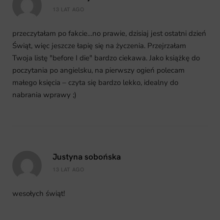
13 LAT AGO
przeczytałam po fakcie…no prawie, dzisiaj jest ostatni dzień
Świąt, więc jeszcze łapię się na życzenia. Przejrzałam
Twoja listę "before I die" bardzo ciekawa. Jako książkę do
poczytania po angielsku, na pierwszy ogień polecam
małego księcia – czyta się bardzo lekko, idealny do
nabrania wprawy ;)
Justyna sobońska
13 LAT AGO
wesołych świąt!