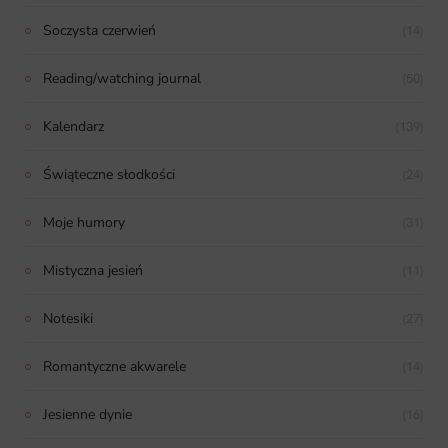
Soczysta czerwień
(14)
Reading/watching journal
(50)
Kalendarz
(139)
Świąteczne słodkości
(24)
Moje humory
(31)
Mistyczna jesień
(11)
Notesiki
(27)
Romantyczne akwarele
(14)
Jesienne dynie
(16)