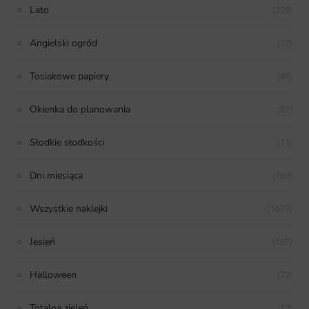
Lato
(228)
Angielski ogród
(17)
Tosiakowe papiery
(49)
Okienka do planowania
(51)
Słodkie słodkości
(11)
Dni miesiąca
(169)
Wszystkie naklejki
(1679)
Jesień
(187)
Halloween
(72)
Totalna zieleń
(12)