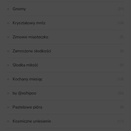
Gnomy
(27)
Kryształowy mróz
(10)
Zimowe miasteczko
(9)
Zamrożone słodkości
(8)
Słodka miłość
(9)
Kochany miesiąc
(10)
by @xshipoo
(32)
Pastelowe pióra
(8)
Kosmiczne uniesienie
(17)