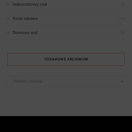
Jednorożcowy szał
(6)
Kocia zabawa
(14)
Domowy azyl
(5)
TOSIAKOWE ARCHIWUM
Tosiakowe
archiwum