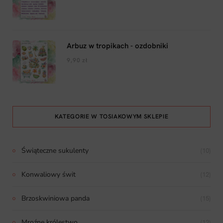
Arbuz w tropikach - ozdobniki
9,90
zł
KATEGORIE W TOSIAKOWYM SKLEPIE
Świąteczne sukulenty
(10)
Konwaliowy świt
(12)
Brzoskwiniowa panda
(15)
Mroźne królestwo
(12)