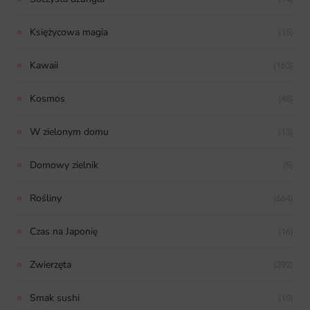
Księżycowa magia
(15)
Kawaii
(163)
Kosmos
(48)
W zielonym domu
(13)
Domowy zielnik
(5)
Rośliny
(664)
Czas na Japonię
(16)
Zwierzęta
(392)
Smak sushi
(10)