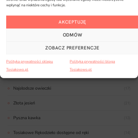
wpłynąć na niektóre cechy i funkcje.
Maki i chabry
(12)
AKCEPTUJĘ
Czas jesieni
(18)
ODMÓW
Kreatywny początek
(15)
ZOBACZ PREFERENCJE
Jeżówka
(11)
Polityka prywatności sklepu
Polityka prywatności bloga
Tosiakowo.pl
Tosiakowo.pl
Kosmiczna magia
(15)
Najsłodsze owieczki
(17)
Złota jesień
(21)
Pyszna kawka
(13)
Tosiakowe Rękodzieło dostępne od ręki
(14)