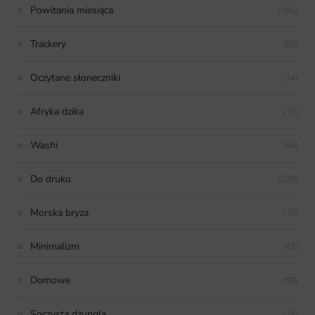
Powitania miesiąca
(106)
Trackery
(88)
Oczytane słoneczniki
(14)
Afryka dzika
(10)
Washi
(84)
Do druku
(225)
Morska bryza
(10)
Minimalizm
(42)
Domowe
(98)
Soczysta dżungla
(14)