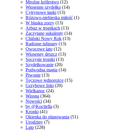
Mroźne królestwo
(12)
Wiosenne szydełko
(14)
Cytrynowe łapki
(13)
Różowo-niebieska miłość
(1)
W blasku zorzy
(13)
Arbuz w tropikach
(13)
Zaczytane sukulenty
(14)
Chiński Nowy Rok
(13)
Radosne tulipany
(13)
Owocowe lato
(12)
Wiosenny deszcz
(13)
Soczyste tropiki
(13)
Szydełkowanie
(20)
Podwodna magia
(14)
Piwonie
(13)
Tęczowe jednorożce
(15)
Grzybowe liski
(20)
Wielkanoc
(24)
Wiosna
(364)
Nowości
(34)
by @Kocitella
(3)
Kropki
(41)
Okienka do planowania
(51)
Urodziny
(7)
Lato
(228)