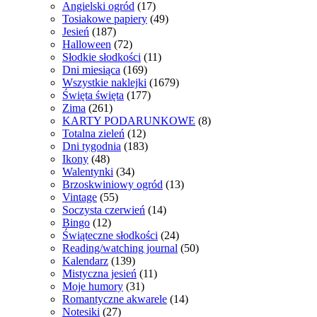
Angielski ogród
(17)
Tosiakowe papiery
(49)
Jesień
(187)
Halloween
(72)
Słodkie słodkości
(11)
Dni miesiąca
(169)
Wszystkie naklejki
(1679)
Święta święta
(177)
Zima
(261)
KARTY PODARUNKOWE
(8)
Totalna zieleń
(12)
Dni tygodnia
(183)
Ikony
(48)
Walentynki
(34)
Brzoskwiniowy ogród
(13)
Vintage
(55)
Soczysta czerwień
(14)
Bingo
(12)
Świąteczne słodkości
(24)
Reading/watching journal
(50)
Kalendarz
(139)
Mistyczna jesień
(11)
Moje humory
(31)
Romantyczne akwarele
(14)
Notesiki
(27)