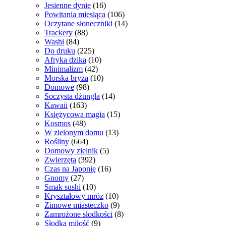
Jesienne dynie
(16)
Powitania miesiąca
(106)
Oczytane słoneczniki
(14)
Trackery
(88)
Washi
(84)
Do druku
(225)
Afryka dzika
(10)
Minimalizm
(42)
Morska bryza
(10)
Domowe
(98)
Soczysta dżungla
(14)
Kawaii
(163)
Księżycowa magia
(15)
Kosmos
(48)
W zielonym domu
(13)
Rośliny
(664)
Domowy zielnik
(5)
Zwierzęta
(392)
Czas na Japonię
(16)
Gnomy
(27)
Smak sushi
(10)
Kryształowy mróz
(10)
Zimowe miasteczko
(9)
Zamrożone słodkości
(8)
Słodka miłość
(9)