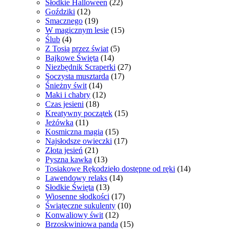
Słodkie Halloween
(22)
Goździki
(12)
Smacznego
(19)
W magicznym lesie
(15)
Ślub
(4)
Z Tosią przez świat
(5)
Bajkowe Święta
(14)
Niezbędnik Scraperki
(27)
Soczysta musztarda
(17)
Śnieżny świt
(14)
Maki i chabry
(12)
Czas jesieni
(18)
Kreatywny początek
(15)
Jeżówka
(11)
Kosmiczna magia
(15)
Najsłodsze owieczki
(17)
Złota jesień
(21)
Pyszna kawka
(13)
Tosiakowe Rękodzieło dostępne od ręki
(14)
Lawendowy relaks
(14)
Słodkie Święta
(13)
Wiosenne słodkości
(17)
Świąteczne sukulenty
(10)
Konwaliowy świt
(12)
Brzoskwiniowa panda
(15)