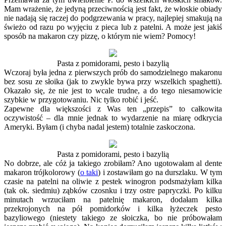
Mam wrażenie, że jedyną przeciwnością jest fakt, że włoskie obiady
nie nadają się raczej do podgrzewania w pracy, najlepiej smakują na
świeżo od razu po wyjęciu z pieca lub z patelni. A może jest jakiś
sposób na makaron czy pizzę, o którym nie wiem? Pomocy!
Pasta z pomidorami, pesto i bazylią
Wczoraj była jedna z pierwszych prób do samodzielnego makaronu
bez sosu ze słoika (jak to zwykle bywa przy wszelkich spaghetti).
Okazało się, że nie jest to wcale trudne, a do tego niesamowicie
szybkie w przygotowaniu. Nic tylko robić i jeść.
Zapewne dla większości z Was ten „przepis” to całkowita
oczywistość – dla mnie jednak to wydarzenie na miarę odkrycia
Ameryki. Byłam (i chyba nadal jestem) totalnie zaskoczona.
Pasta z pomidorami, pesto i bazylią
No dobrze, ale cóż ja takiego zrobiłam? Ano ugotowałam al dente
makaron trójkolorowy (
o taki
) i zostawiłam go na durszlaku. W tym
czasie na patelni na oliwie z pestek winogron podsmażyłam kilka
(tak ok. siedmiu) ząbków czosnku i trzy ostre papryczki. Po kilku
minutach wrzuciłam na patelnię makaron, dodałam kilka
przekrojonych na pół pomidorków i kilka łyżeczek pesto
bazyliowego (niestety takiego ze słoiczka, bo nie próbowałam