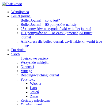
Współpraca
Bullet journal
Bullet Journal – co to jest?
Bullet Journal – 60 pomysłów na listy
25+ pomysłów na tygodniówki w bullet journal
10+ pomysłów na… oś czasu (timeline) w bullet
journal
AliExpress dla bullet journal, czyli naklejki, washi tape
i inne
Do druku
Sklep
Tosiakowe papiery
Wszystkie naklejki
Nowości
Vintage
Reading/watching journal
Pory roku
Wiosna
Lato
Jesień
Zima
Zestawy miesięczne
Do planowania