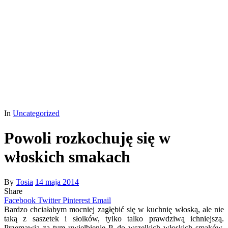
In
Uncategorized
Powoli rozkochuję się w
włoskich smakach
By
Tosia
14 maja 2014
Share
Facebook
Twitter
Pinterest
Email
Bardzo chciałabym mocniej zagłębić się w kuchnię włoską, ale nie
taką z saszetek i słoików, tylko talko prawdziwą ichniejszą.
Przemawia za tym uwielbienie P. do wszelkich włoskich smaków.