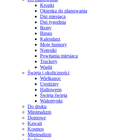
Kropki
Okienka do planowania
Dni miesiąca
Dni tygodnia
Ikony
Bingo
Kalendarz
Moje humory
Notesiki
Powitania miesiąca
Trackery
Washi
Święta i okoliczności
Wielkanoc
Urodziny
Halloween
Święta święta
Walentynki
Do druku
Minimalizm
Domowe
Kawaii
Kosmos
Minimalizm