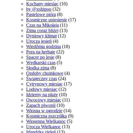
Kochany miesiąc
(10)
by @xshipoo
(32)
Pastelowe pióra
(8)
Kosmiczne uniesienie
(17)
Czas na Mikołaja
(11)
Zima coraz bliżej
(13)
Dyniowy klimat
(12)
Urocza jesień
(4)
Wiedźmia godzina
(18)
Pora na herbatę
(22)
Spacer po lesie
(8)
Wędkarski czas
(5)
Słodka zima
(8)
Ozdoby choinkowe
(4)
Świąteczny czas
(24)
Cytrynowy miesiąc
(17)
Lodowy miesiąc
(12)
Idziemy na plażę
(10)
Owocowy miesiąc
(11)
Zapach piwonii
(10)
Wiosna w ogrodzie
(14)
Kosmiczna pszczółka
(9)
Wiosenna Wielkanoc
(5)
Urocza Wielkanoc
(13)
Irlandzka zieleń
(13)