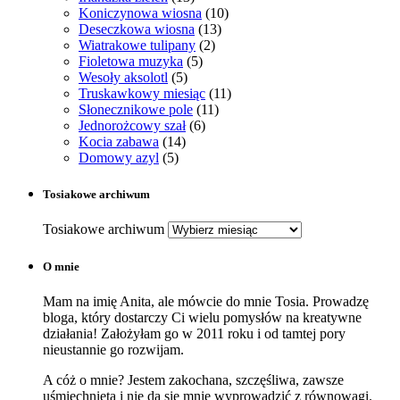
Koniczynowa wiosna
(10)
Deseczkowa wiosna
(13)
Wiatrakowe tulipany
(2)
Fioletowa muzyka
(5)
Wesoły aksolotl
(5)
Truskawkowy miesiąc
(11)
Słonecznikowe pole
(11)
Jednorożcowy szał
(6)
Kocia zabawa
(14)
Domowy azyl
(5)
Tosiakowe archiwum
Tosiakowe archiwum
O mnie
Mam na imię Anita, ale mówcie do mnie Tosia. Prowadzę
bloga, który dostarczy Ci wielu pomysłów na kreatywne
działania! Założyłam go w 2011 roku i od tamtej pory
nieustannie go rozwijam.
A cóż o mnie? Jestem zakochana, szczęśliwa, zawsze
uśmiechnięta i nie da się mnie wyprowadzić z równowagi.