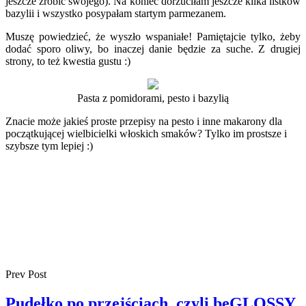
jeszcze zrobić swojego). Na koniec dorzuciłam jeszcze kilka listków
bazylii i wszystko posypałam startym parmezanem.
Muszę powiedzieć, że wyszło wspaniałe! Pamiętajcie tylko, żeby
dodać sporo oliwy, bo inaczej danie będzie za suche. Z drugiej
strony, to też kwestia gustu :)
Pasta z pomidorami, pesto i bazylią
Znacie może jakieś proste przepisy na pesto i inne makarony dla
początkującej wielbicielki włoskich smaków? Tylko im prostsze i
szybsze tym lepiej :)
Prev Post
Pudełko po przejściach, czyli beGLOSSY