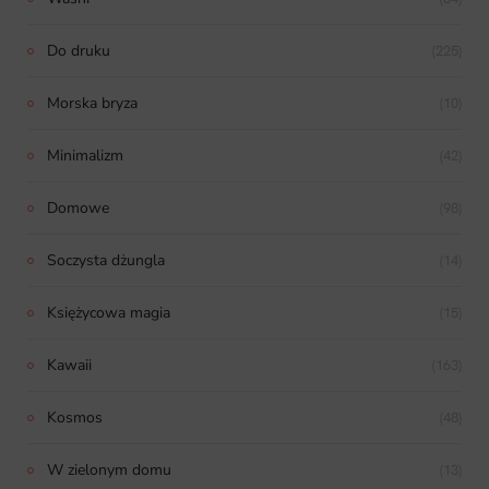
Do druku
(225)
Morska bryza
(10)
Minimalizm
(42)
Domowe
(98)
Soczysta dżungla
(14)
Księżycowa magia
(15)
Kawaii
(163)
Kosmos
(48)
W zielonym domu
(13)