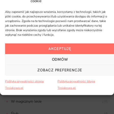
cookie
Piwonie
(13)
Aby zapewnić jak najlepsze wrażenia, korzystamy z technologii, takich jak
Tęczowe jednorożce
(15)
pliki cookie, do przechowywania i/lub uzyskiwania dostępu do informacji o
urządzeniu. Zgoda na te technologie pozwoli nam przetwarzać dane, takie
jak zachowanie podczas przeglądania lub unikalne identyfikatory na tej
Grzybowe liski
(20)
stronie. Brak wyrażenia zgody lub wycofanie zgody może niekorzystnie
wpłynąć na niektóre cechy i funkcje.
Niezapominajki
(13)
AKCEPTUJĘ
Pachnący bez
(15)
ODMÓW
Słodkie Halloween
(22)
ZOBACZ PREFERENCJE
Goździki
(12)
Polityka prywatności sklepu
Polityka prywatności bloga
Tosiakowo.pl
Tosiakowo.pl
Smacznego
(19)
W magicznym lesie
(15)
Ślub
(4)