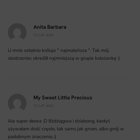
Anita Barbara
12 LAT AGO
U mnie ostatnio króluje " najmaleńsza ". Tak mój
siostrzeniec określił najmniejszą w grupie koleżankę :)
My Sweet Little Precious
12 LAT AGO
Ale super słowa :D Bździągwa i dziabong, kiedyś
używałam dość często, tak samo jak gnom, albo gnój w
podobnym znaczeniu ;)