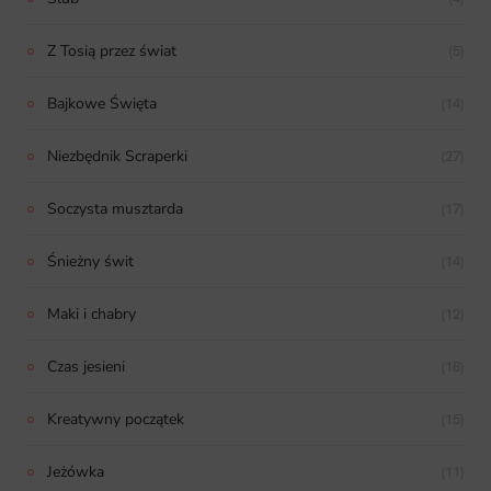
Z Tosią przez świat
(5)
Bajkowe Święta
(14)
Niezbędnik Scraperki
(27)
Soczysta musztarda
(17)
Śnieżny świt
(14)
Maki i chabry
(12)
Czas jesieni
(18)
Kreatywny początek
(15)
Jeżówka
(11)