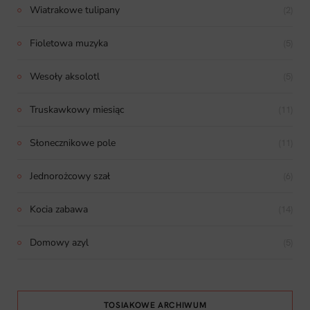
Wiatrakowe tulipany
(2)
Fioletowa muzyka
(5)
Wesoły aksolotl
(5)
Truskawkowy miesiąc
(11)
Słonecznikowe pole
(11)
Jednorożcowy szał
(6)
Kocia zabawa
(14)
Domowy azyl
(5)
TOSIAKOWE ARCHIWUM