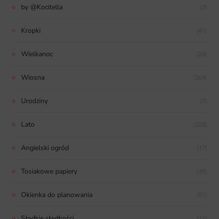
by @Kocitella
(3)
Kropki
(41)
Wielkanoc
(24)
Wiosna
(364)
Urodziny
(7)
Lato
(228)
Angielski ogród
(17)
Tosiakowe papiery
(49)
Okienka do planowania
(51)
Słodkie słodkości
(11)