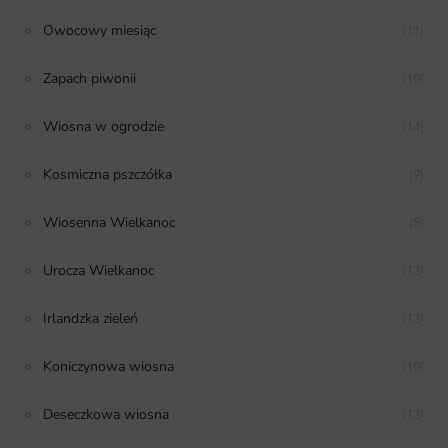
Owocowy miesiąc
(11)
Zapach piwonii
(10)
Wiosna w ogrodzie
(14)
Kosmiczna pszczółka
(9)
Wiosenna Wielkanoc
(5)
Urocza Wielkanoc
(13)
Irlandzka zieleń
(13)
Koniczynowa wiosna
(10)
Deseczkowa wiosna
(13)