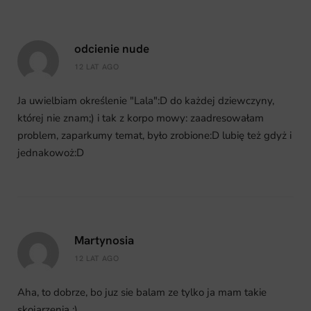
odcienie nude
12 LAT AGO
Ja uwielbiam określenie "Lala":D do każdej dziewczyny,
której nie znam;) i tak z korpo mowy: zaadresowałam
problem, zaparkumy temat, było zrobione:D lubię też gdyż i
jednakowoż:D
Martynosia
12 LAT AGO
Aha, to dobrze, bo juz sie balam ze tylko ja mam takie
skojarzenia :)