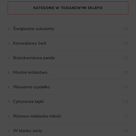
KATEGORIE W TOSIAKOWYM SKLEPIE
Świąteczne sukulenty
(10)
Konwaliowy świt
(12)
Brzoskwiniowa panda
(15)
Mroźne królestwo
(12)
Wiosenne szydełko
(14)
Cytrynowe łapki
(13)
Różowo-niebieska miłość
(1)
W blasku zorzy
(13)