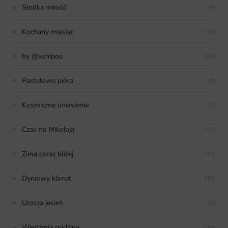
Słodka miłość
(9)
Kochany miesiąc
(10)
by @xshipoo
(32)
Pastelowe pióra
(8)
Kosmiczne uniesienie
(17)
Czas na Mikołaja
(11)
Zima coraz bliżej
(13)
Dyniowy klimat
(12)
Urocza jesień
(4)
Wiedźmia godzina
(18)