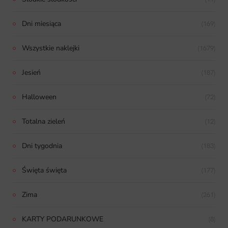
Dni miesiąca
(169)
Wszystkie naklejki
(1679)
Jesień
(187)
Halloween
(72)
Totalna zieleń
(12)
Dni tygodnia
(183)
Święta święta
(177)
Zima
(261)
KARTY PODARUNKOWE
(8)