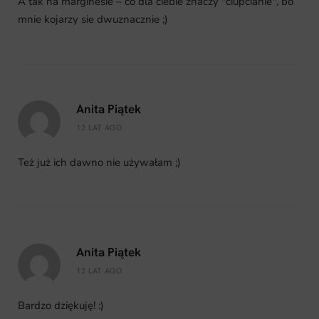
A tak na marginesie – co dla ciebie znaczy "ciupcianie", bo
mnie kojarzy sie dwuznacznie ;)
Anita Piątek
12 LAT AGO
Też już ich dawno nie używałam ;)
Anita Piątek
12 LAT AGO
Bardzo dziękuję! :)