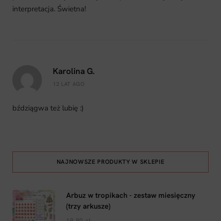
interpretacja. Świetna!
Karolina G.
12 LAT AGO
bździągwa też lubię :)
NAJNOWSZE PRODUKTY W SKLEPIE
Arbuz w tropikach - zestaw miesięczny
(trzy arkusze)
19,90
zł