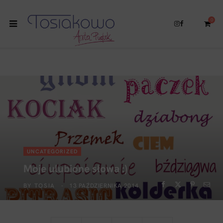
0
I
F
n
a
s
c
t
e
a
b
g
o
r
o
a
k
S
m
h
UNCATEGORIZED
Moje ulubione słowa :)
o
BY
TOSIA
13 PAŹDZIERNIKA 2014
p