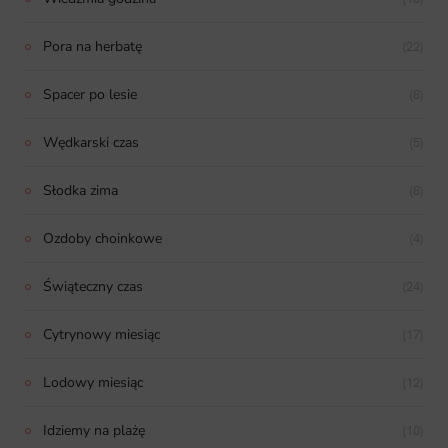
Pora na herbatę
(22)
Spacer po lesie
(8)
Wędkarski czas
(5)
Słodka zima
(8)
Ozdoby choinkowe
(4)
Świąteczny czas
(24)
Cytrynowy miesiąc
(17)
Lodowy miesiąc
(12)
Idziemy na plażę
(10)