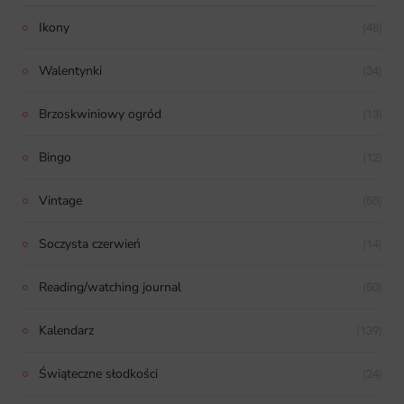
Ikony
(48)
Walentynki
(34)
Brzoskwiniowy ogród
(13)
Bingo
(12)
Vintage
(55)
Soczysta czerwień
(14)
Reading/watching journal
(50)
Kalendarz
(139)
Świąteczne słodkości
(24)