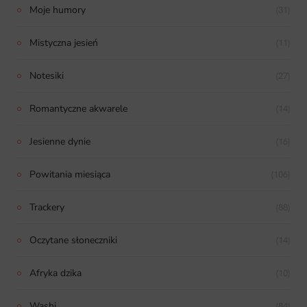
Moje humory
(31)
Mistyczna jesień
(11)
Notesiki
(27)
Romantyczne akwarele
(14)
Jesienne dynie
(16)
Powitania miesiąca
(106)
Trackery
(88)
Oczytane słoneczniki
(14)
Afryka dzika
(10)
Washi
(84)