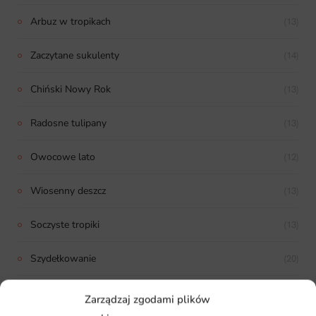
Arbuz w tropikach
(13)
Zaczytane sukulenty
(14)
Chiński Nowy Rok
(13)
Radosne tulipany
(13)
Owocowe lato
(12)
Wiosenny deszcz
(13)
Soczyste tropiki
(13)
Szydełkowanie
(20)
Podwodna magia
(14)
Zarządzaj zgodami plików