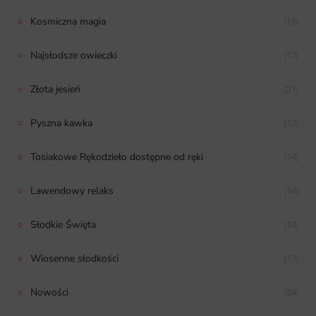
Kosmiczna magia
(15)
Najsłodsze owieczki
(17)
Złota jesień
(21)
Pyszna kawka
(13)
Tosiakowe Rękodzieło dostępne od ręki
(14)
Lawendowy relaks
(14)
Słodkie Święta
(13)
Wiosenne słodkości
(17)
Nowości
(34)