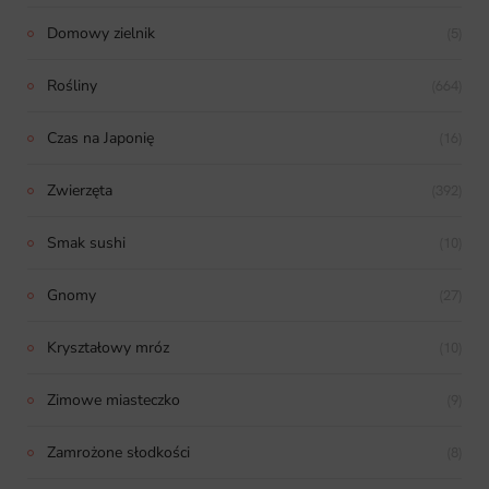
Domowy zielnik
(5)
Rośliny
(664)
Czas na Japonię
(16)
Zwierzęta
(392)
Smak sushi
(10)
Gnomy
(27)
Kryształowy mróz
(10)
Zimowe miasteczko
(9)
Zamrożone słodkości
(8)