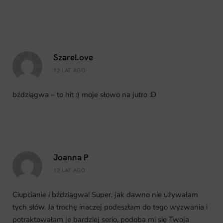
SzareLove
12 LAT AGO
bździągwa – to hit :) moje słowo na jutro :D
Joanna P
12 LAT AGO
Ciupcianie i bździągwa! Super, jak dawno nie używałam
tych słów. Ja trochę inaczej podeszłam do tego wyzwania i
potraktowałam je bardziej serio, podoba mi się Twoja