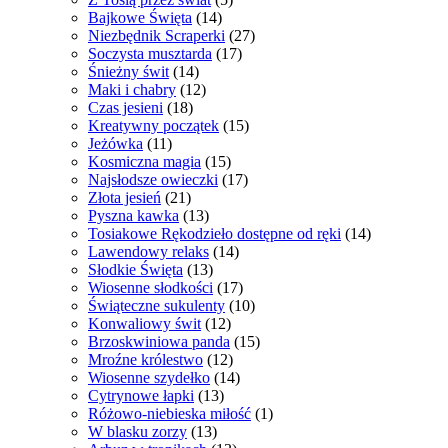
Bajkowe Święta
(14)
Niezbędnik Scraperki
(27)
Soczysta musztarda
(17)
Śnieżny świt
(14)
Maki i chabry
(12)
Czas jesieni
(18)
Kreatywny początek
(15)
Jeżówka
(11)
Kosmiczna magia
(15)
Najsłodsze owieczki
(17)
Złota jesień
(21)
Pyszna kawka
(13)
Tosiakowe Rękodzieło dostępne od ręki
(14)
Lawendowy relaks
(14)
Słodkie Święta
(13)
Wiosenne słodkości
(17)
Świąteczne sukulenty
(10)
Konwaliowy świt
(12)
Brzoskwiniowa panda
(15)
Mroźne królestwo
(12)
Wiosenne szydełko
(14)
Cytrynowe łapki
(13)
Różowo-niebieska miłość
(1)
W blasku zorzy
(13)