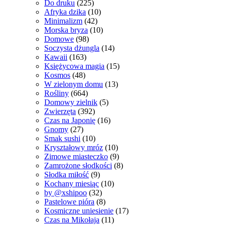
Do druku
(225)
Afryka dzika
(10)
Minimalizm
(42)
Morska bryza
(10)
Domowe
(98)
Soczysta dżungla
(14)
Kawaii
(163)
Księżycowa magia
(15)
Kosmos
(48)
W zielonym domu
(13)
Rośliny
(664)
Domowy zielnik
(5)
Zwierzęta
(392)
Czas na Japonię
(16)
Gnomy
(27)
Smak sushi
(10)
Kryształowy mróz
(10)
Zimowe miasteczko
(9)
Zamrożone słodkości
(8)
Słodka miłość
(9)
Kochany miesiąc
(10)
by @xshipoo
(32)
Pastelowe pióra
(8)
Kosmiczne uniesienie
(17)
Czas na Mikołaja
(11)