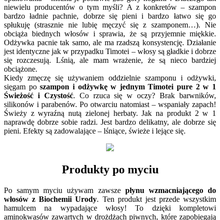
niewielu producentów o tym myśli? A z konkretów – szampon
bardzo ładnie pachnie, dobrze się pieni i bardzo łatwo się go
spłukuję (strasznie nie lubię męczyć się z szamponem…). Nie
obciąża biednych włosów i sprawia, że są przyjemnie miękkie.
Odżywka pacnie tak samo, ale ma rzadszą konsystencję. Działanie
jest identyczne jak w przypadku Timotei – włosy są gładkie i dobrze
się rozczesują. Lśnią, ale mam wrażenie, że są nieco bardziej
obciążone.
Kiedy zmęczę się używaniem oddzielnie szamponu i odżywki,
sięgam po
szampon i odżywkę w jednym Timotei pure 2 w 1
Świeżość i Czystość
. Co rzuca się w oczy? Brak barwników,
silikonów i parabenów. Po otwarciu natomiast – wspaniały zapach!
Świeży z wyraźną nutą zielonej herbaty. Jak na produkt 2 w 1
naprawdę dobrze sobie radzi. Jest bardzo delikatny, ale dobrze się
pieni. Efekty są zadowalające – lśniące, świeże i lejące się.
Produkty po myciu
Po samym myciu używam zawsze
płynu wzmacniającego do
włosów z Biochemii Urody
. Ten produkt jest przede wszystkim
hamulcem na wypadające włosy! To dzięki kompletowi
aminokwasów zawartych w drożdżach piwnych, które zapobiegają