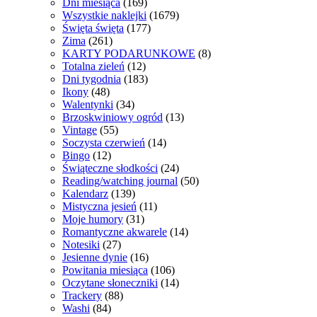
Dni miesiąca
(169)
Wszystkie naklejki
(1679)
Święta święta
(177)
Zima
(261)
KARTY PODARUNKOWE
(8)
Totalna zieleń
(12)
Dni tygodnia
(183)
Ikony
(48)
Walentynki
(34)
Brzoskwiniowy ogród
(13)
Vintage
(55)
Soczysta czerwień
(14)
Bingo
(12)
Świąteczne słodkości
(24)
Reading/watching journal
(50)
Kalendarz
(139)
Mistyczna jesień
(11)
Moje humory
(31)
Romantyczne akwarele
(14)
Notesiki
(27)
Jesienne dynie
(16)
Powitania miesiąca
(106)
Oczytane słoneczniki
(14)
Trackery
(88)
Washi
(84)