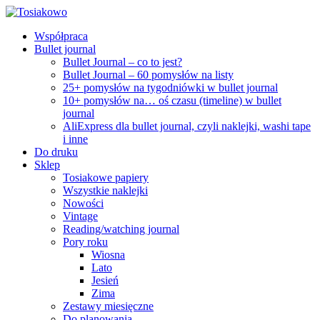
Współpraca
Bullet journal
Bullet Journal – co to jest?
Bullet Journal – 60 pomysłów na listy
25+ pomysłów na tygodniówki w bullet journal
10+ pomysłów na… oś czasu (timeline) w bullet
journal
AliExpress dla bullet journal, czyli naklejki, washi tape
i inne
Do druku
Sklep
Tosiakowe papiery
Wszystkie naklejki
Nowości
Vintage
Reading/watching journal
Pory roku
Wiosna
Lato
Jesień
Zima
Zestawy miesięczne
Do planowania