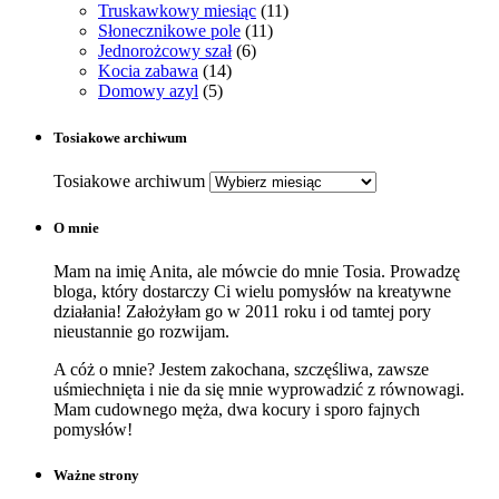
Truskawkowy miesiąc
(11)
Słonecznikowe pole
(11)
Jednorożcowy szał
(6)
Kocia zabawa
(14)
Domowy azyl
(5)
Tosiakowe archiwum
Tosiakowe archiwum
O mnie
Mam na imię Anita, ale mówcie do mnie Tosia. Prowadzę
bloga, który dostarczy Ci wielu pomysłów na kreatywne
działania! Założyłam go w 2011 roku i od tamtej pory
nieustannie go rozwijam.
A cóż o mnie? Jestem zakochana, szczęśliwa, zawsze
uśmiechnięta i nie da się mnie wyprowadzić z równowagi.
Mam cudownego męża, dwa kocury i sporo fajnych
pomysłów!
Ważne strony