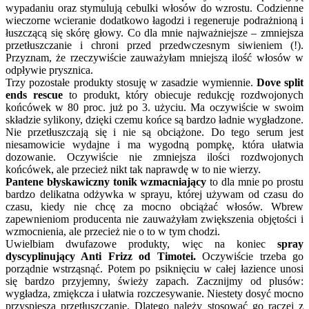
wypadaniu oraz stymulują cebulki włosów do wzrostu. Codzienne
wieczorne wcieranie dodatkowo łagodzi i regeneruje podrażnioną i
łuszczącą się skórę głowy. Co dla mnie najważniejsze – zmniejsza
przetłuszczanie i chroni przed przedwczesnym siwieniem (!).
Przyznam, że rzeczywiście zauważyłam mniejszą ilość włosów w
odpływie prysznica.
Trzy pozostałe produkty stosuję w zasadzie wymiennie.
Dove split
ends rescue
to produkt, który obiecuje redukcję rozdwojonych
końcówek w 80 proc. już po 3. użyciu. Ma oczywiście w swoim
składzie sylikony, dzięki czemu końce są bardzo ładnie wygładzone.
Nie przetłuszczają się i nie są obciążone. Do tego serum jest
niesamowicie wydajne i ma wygodną pompkę, która ułatwia
dozowanie. Oczywiście nie zmniejsza ilości rozdwojonych
końcówek, ale przecież nikt tak naprawdę w to nie wierzy.
Pantene błyskawiczny tonik wzmacniający
to dla mnie po prostu
bardzo delikatna odżywka w sprayu, której używam od czasu do
czasu, kiedy nie chcę za mocno obciążać włosów. Wbrew
zapewnieniom producenta nie zauważyłam zwiększenia objętości i
wzmocnienia, ale przecież nie o to w tym chodzi.
Uwielbiam dwufazowe produkty, więc na koniec
spray
dyscyplinujący Anti Frizz od Timotei.
Oczywiście trzeba go
porządnie wstrząsnąć. Potem po psiknięciu w całej łazience unosi
się bardzo przyjemny, świeży zapach. Zacznijmy od plusów:
wygładza, zmiękcza i ułatwia rozczesywanie. Niestety dosyć mocno
przyspiesza przetłuszczanie. Dlatego należy stosować go raczej z