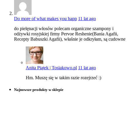
Do more of what makes you happ
11 lat ago
do pielęnacji włosów polecam organiczne szampony i
odżywki rosyjskiej firmy Pervoe Reshenie(Bania Agafii,
Recepty Babuszki Agafii), właśnie je odkryłam, są cudowne
Anita Piątek | Tosiakowo.pl
11 lat ago
Hm. Muszę się w takim razie rozejrzeć :)
Najnowsze produkty w sklepie