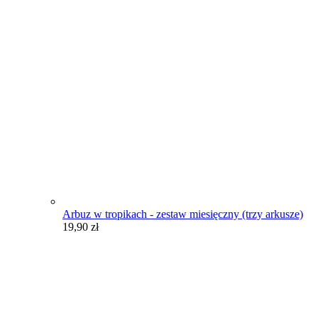
Arbuz w tropikach - zestaw miesięczny (trzy arkusze)
19,90
zł