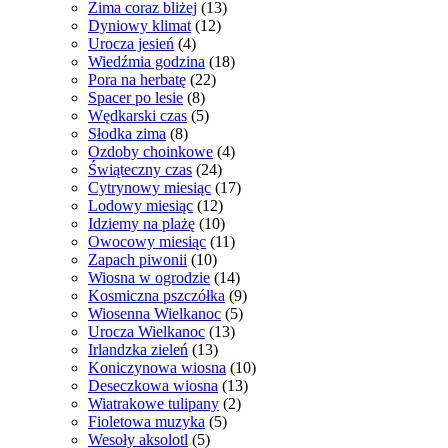
Zima coraz bliżej
(13)
Dyniowy klimat
(12)
Urocza jesień
(4)
Wiedźmia godzina
(18)
Pora na herbatę
(22)
Spacer po lesie
(8)
Wędkarski czas
(5)
Słodka zima
(8)
Ozdoby choinkowe
(4)
Świąteczny czas
(24)
Cytrynowy miesiąc
(17)
Lodowy miesiąc
(12)
Idziemy na plażę
(10)
Owocowy miesiąc
(11)
Zapach piwonii
(10)
Wiosna w ogrodzie
(14)
Kosmiczna pszczółka
(9)
Wiosenna Wielkanoc
(5)
Urocza Wielkanoc
(13)
Irlandzka zieleń
(13)
Koniczynowa wiosna
(10)
Deseczkowa wiosna
(13)
Wiatrakowe tulipany
(2)
Fioletowa muzyka
(5)
Wesoły aksolotl
(5)