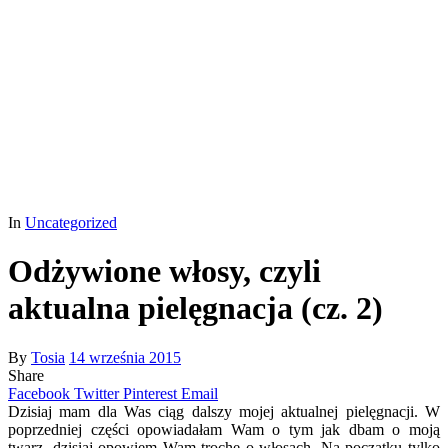
In
Uncategorized
Odżywione włosy, czyli
aktualna pielęgnacja (cz. 2)
By
Tosia
14 września 2015
Share
Facebook
Twitter
Pinterest
Email
Dzisiaj mam dla Was ciąg dalszy mojej aktualnej pielęgnacji. W
poprzedniej części opowiadałam Wam o tym jak dbam o moją
twarz, dzisiaj opowiem Wam trochę o włosach. Na początku tylko