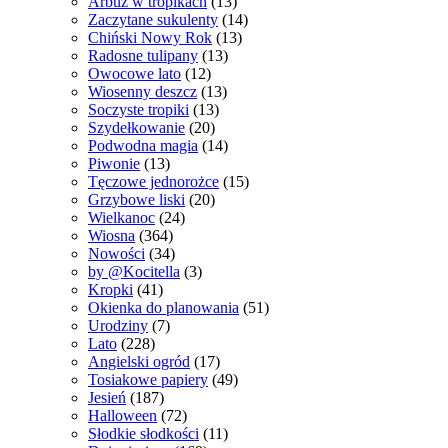
Arbuz w tropikach
(13)
Zaczytane sukulenty
(14)
Chiński Nowy Rok
(13)
Radosne tulipany
(13)
Owocowe lato
(12)
Wiosenny deszcz
(13)
Soczyste tropiki
(13)
Szydełkowanie
(20)
Podwodna magia
(14)
Piwonie
(13)
Tęczowe jednorożce
(15)
Grzybowe liski
(20)
Wielkanoc
(24)
Wiosna
(364)
Nowości
(34)
by @Kocitella
(3)
Kropki
(41)
Okienka do planowania
(51)
Urodziny
(7)
Lato
(228)
Angielski ogród
(17)
Tosiakowe papiery
(49)
Jesień
(187)
Halloween
(72)
Słodkie słodkości
(11)