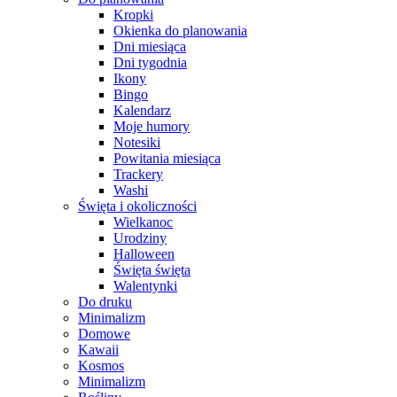
Kropki
Okienka do planowania
Dni miesiąca
Dni tygodnia
Ikony
Bingo
Kalendarz
Moje humory
Notesiki
Powitania miesiąca
Trackery
Washi
Święta i okoliczności
Wielkanoc
Urodziny
Halloween
Święta święta
Walentynki
Do druku
Minimalizm
Domowe
Kawaii
Kosmos
Minimalizm