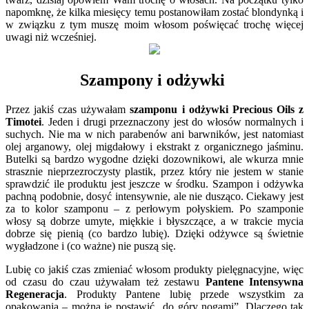
napomknę, że kilka miesięcy temu postanowiłam zostać blondynką i
w związku z tym muszę moim włosom poświęcać trochę więcej
uwagi niż wcześniej.
Szampony i odżywki
Przez jakiś czas używałam
szamponu i odżywki Precious Oils z
Timotei
. Jeden i drugi przeznaczony jest do włosów normalnych i
suchych. Nie ma w nich parabenów ani barwników, jest natomiast
olej arganowy, olej migdałowy i ekstrakt z organicznego jaśminu.
Butelki są bardzo wygodne dzięki dozownikowi, ale wkurza mnie
strasznie nieprzezroczysty plastik, przez który nie jestem w stanie
sprawdzić ile produktu jest jeszcze w środku. Szampon i odżywka
pachną podobnie, dosyć intensywnie, ale nie dusząco. Ciekawy jest
za to kolor szamponu – z perłowym połyskiem. Po szamponie
włosy są dobrze umyte, miękkie i błyszczące, a w trakcie mycia
dobrze się pienią (co bardzo lubię). Dzięki odżywce są świetnie
wygładzone i (co ważne) nie puszą się.
Lubię co jakiś czas zmieniać włosom produkty pielęgnacyjne, więc
od czasu do czau używałam też zestawu
Pantene Intensywna
Regeneracja
. Produkty Pantene lubię przede wszystkim za
opakowania – można je postawić „do góry nogami”. Dlaczego tak