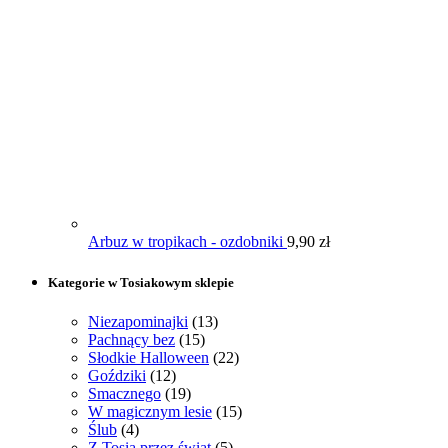
Arbuz w tropikach - ozdobniki
9,90
zł
Kategorie w Tosiakowym sklepie
Niezapominajki
(13)
Pachnący bez
(15)
Słodkie Halloween
(22)
Goździki
(12)
Smacznego
(19)
W magicznym lesie
(15)
Ślub
(4)
Z Tosią przez świat
(5)