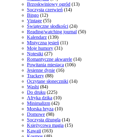
Brzoskwiniowy ogród
(13)
Soczysta czerwień
(14)
Bingo
(12)
Vintage
(55)
Świąteczne słodkości
(24)
Reading/watching journal
(50)
Kalendarz
(139)
Mistyczna jesień
(11)
Moje humory
(31)
Notesiki
(27)
Romantyczne akwarele
(14)
Powitania miesiąca
(106)
Jesienne dynie
(16)
Trackery
(88)
Oczytane słoneczniki
(14)
Washi
(84)
Do druku
(225)
Afryka dzika
(10)
Minimalizm
(42)
Morska bryza
(10)
Domowe
(98)
Soczysta dżungla
(14)
Księżycowa magia
(15)
Kawaii
(163)
Kosmos
(48)