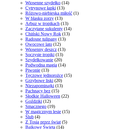
Wiosenne szydełko
(14)
Cytrynowe łapki
(13)
Różowo-niebieska miłość
(1)
W blasku zorzy
(13)
Arbuz w tropikach
(13)
Zaczytane sukulenty
(14)
Chiński Nowy Rok
(13)
Radosne tulipany
(13)
Owocowe lato
(12)
Wiosenny deszcz
(13)
Soczyste tropiki
(13)
Szydełkowanie
(20)
Podwodna magia
(14)
Piwonie
(13)
Tęczowe jednorożce
(15)
Grzybowe liski
(20)
Niezapominajki
(13)
Pachnący bez
(15)
Słodkie Halloween
(22)
Goździki
(12)
Smacznego
(19)
W magicznym lesie
(15)
Ślub
(4)
Z Tosią przez świat
(5)
Bajkowe Święta
(14)