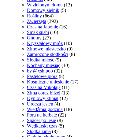
W zielonym domu
(13)
Domowy zielnik
(5)
Rośliny
(664)
Zwierzęta
(392)
Czas na Japonię
(16)
Smak sushi
(10)
Gnomy
(27)
Kryształowy mróz
(10)
Zimowe miasteczko
(9)
Zamrożone słodkości
(8)
Słodka miłość
(9)
Kochany miesiąc
(10)
by @xshipoo
(32)
Pastelowe pióra
(8)
Kosmiczne uniesienie
(17)
Czas na Mikołaja
(11)
Zima coraz bliżej
(13)
Dyniowy klimat
(12)
Urocza jesień
(4)
Wiedźmia godzina
(18)
Pora na herbatę
(22)
Spacer po lesie
(8)
Wędkarski czas
(5)
Słodka zima
(8)
Ozdoby choinkowe
(4)