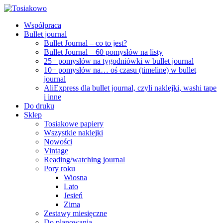
Współpraca
Bullet journal
Bullet Journal – co to jest?
Bullet Journal – 60 pomysłów na listy
25+ pomysłów na tygodniówki w bullet journal
10+ pomysłów na… oś czasu (timeline) w bullet
journal
AliExpress dla bullet journal, czyli naklejki, washi tape
i inne
Do druku
Sklep
Tosiakowe papiery
Wszystkie naklejki
Nowości
Vintage
Reading/watching journal
Pory roku
Wiosna
Lato
Jesień
Zima
Zestawy miesięczne
Do planowania