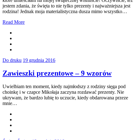
które umieściłam na mojej świątecznej wishliście! Oczywiście, też
jestem zdania, że święta to nie tylko prezenty i najważniejsza jest
rodzina! Jednak moja materialistyczna dusza mimo wszystko…
Read More
Do druku
19 grudnia 2016
Zawieszki prezentowe – 9 wzorów
Uwielbiam ten moment, kiedy najmłodszy z rodziny sięga pod
choinkę i w czapce Mikołaja zaczyna rozdawać prezenty. Nie
ukrywam, że bardzo lubię to uczucie, kiedy obdarowana przeze
mnie…