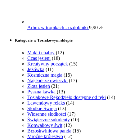
Arbuz w tropikach - ozdobniki
9,90
zł
Kategorie w Tosiakowym sklepie
Maki i chabry
(12)
Czas jesieni
(18)
Kreatywny początek
(15)
Jeżówka
(11)
Kosmiczna magia
(15)
Najsłodsze owieczki
(17)
Złota jesień
(21)
Pyszna kawka
(13)
Tosiakowe Rękodzieło dostępne od ręki
(14)
Lawendowy relaks
(14)
Słodkie Święta
(13)
Wiosenne słodkości
(17)
Świąteczne sukulenty
(10)
Konwaliowy świt
(12)
Brzoskwiniowa panda
(15)
Mroźne królestwo
(12)