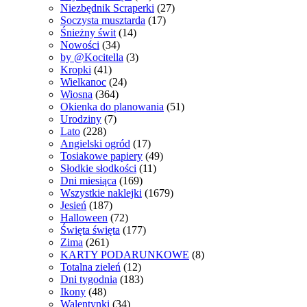
Niezbędnik Scraperki
(27)
Soczysta musztarda
(17)
Śnieżny świt
(14)
Nowości
(34)
by @Kocitella
(3)
Kropki
(41)
Wielkanoc
(24)
Wiosna
(364)
Okienka do planowania
(51)
Urodziny
(7)
Lato
(228)
Angielski ogród
(17)
Tosiakowe papiery
(49)
Słodkie słodkości
(11)
Dni miesiąca
(169)
Wszystkie naklejki
(1679)
Jesień
(187)
Halloween
(72)
Święta święta
(177)
Zima
(261)
KARTY PODARUNKOWE
(8)
Totalna zieleń
(12)
Dni tygodnia
(183)
Ikony
(48)
Walentynki
(34)