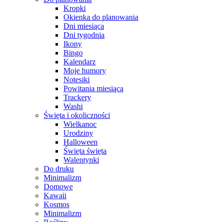
Kropki
Okienka do planowania
Dni miesiąca
Dni tygodnia
Ikony
Bingo
Kalendarz
Moje humory
Notesiki
Powitania miesiąca
Trackery
Washi
Święta i okoliczności
Wielkanoc
Urodziny
Halloween
Święta święta
Walentynki
Do druku
Minimalizm
Domowe
Kawaii
Kosmos
Minimalizm