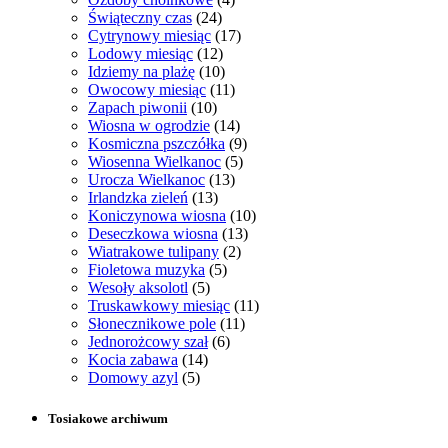
Świąteczny czas
(24)
Cytrynowy miesiąc
(17)
Lodowy miesiąc
(12)
Idziemy na plażę
(10)
Owocowy miesiąc
(11)
Zapach piwonii
(10)
Wiosna w ogrodzie
(14)
Kosmiczna pszczółka
(9)
Wiosenna Wielkanoc
(5)
Urocza Wielkanoc
(13)
Irlandzka zieleń
(13)
Koniczynowa wiosna
(10)
Deseczkowa wiosna
(13)
Wiatrakowe tulipany
(2)
Fioletowa muzyka
(5)
Wesoły aksolotl
(5)
Truskawkowy miesiąc
(11)
Słonecznikowe pole
(11)
Jednorożcowy szał
(6)
Kocia zabawa
(14)
Domowy azyl
(5)
Tosiakowe archiwum