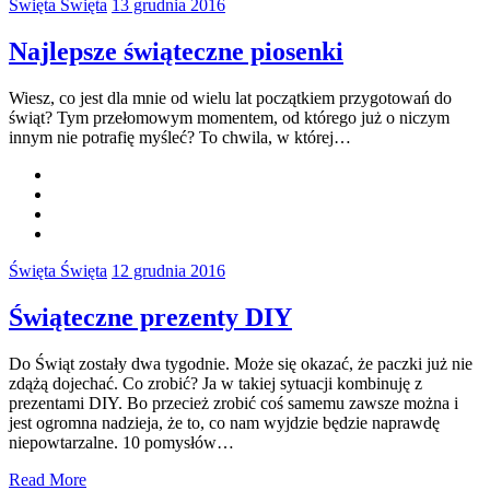
Święta Święta
13 grudnia 2016
Najlepsze świąteczne piosenki
Wiesz, co jest dla mnie od wielu lat początkiem przygotowań do
świąt? Tym przełomowym momentem, od którego już o niczym
innym nie potrafię myśleć? To chwila, w której…
Święta Święta
12 grudnia 2016
Świąteczne prezenty DIY
Do Świąt zostały dwa tygodnie. Może się okazać, że paczki już nie
zdążą dojechać. Co zrobić? Ja w takiej sytuacji kombinuję z
prezentami DIY. Bo przecież zrobić coś samemu zawsze można i
jest ogromna nadzieja, że to, co nam wyjdzie będzie naprawdę
niepowtarzalne. 10 pomysłów…
Read More